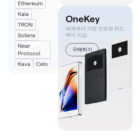
Ethereum
Backpack
Kaia
Keplr
OneKey
TRON
Eternl
세계에서 가장 진보된 하드
Solana
웨어 지갑.
Near
구매하기
Protocol
Kava
Celo
TON
Aptos
Avalanche