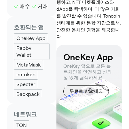
행하고, NFT 마켓플레이스와
매수
거래
dApp을 탐색하며, 더 많은 기회
를 발견할 수 있습니다. Toncoin
생태계를 위한 통합 지갑으로서,
호환되는 앱
안전한 온체인 경험을 제공합니
다.
OneKey App
Rabby
Wallet
OneKey App
MetaMask
OneKey 앱으로 모든 블
록체인을 안전하고 신뢰
imToken
성 있게 탐색하세요.
Specter
무료로 받으세요
Backpack
Keplr
Eternl
네트워크
UniSat
TON