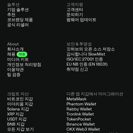
솔루션
고객지원
기업 솔루션
고객센터
추천
문의하기
코브랜딩 제품
펌웨어 업데이트
공식 리셀러
About
보안 & 투명성
회사소개
깃허브의 오픈 소스 저장소
감사합니다 SlowMist
채용
채용
ISO/IEC 27001 인증
미디어 키트
EU NB 인증 (EN 18031)
개인정보 처리방침
취약점 신고
이용약관
팀 검증
크립토 자산
다른 앱 지갑에서 마이그레이션
비트코인 지갑
MetaMask
이더리움 지갑
Phantom Wallet
Solana 지갑
Rabby Wallet
XRP 지갑
Tronlink Wallet
USDT 지갑
TokenPocket
BNB 지갑
Binance Wallet
모든 지갑 보기
OKX Web3 Wallet