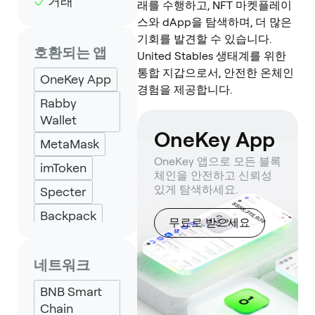
거래
래를 수행하고, NFT 마켓플레이
스와 dApp을 탐색하며, 더 많은
기회를 발견할 수 있습니다.
호환되는 앱
United Stables 생태계를 위한
통합 지갑으로서, 안전한 온체인
OneKey App
경험을 제공합니다.
Rabby
Wallet
OneKey App
MetaMask
OneKey 앱으로 모든 블록
imToken
체인을 안전하고 신뢰성
있게 탐색하세요.
Specter
Backpack
무료로 받으세요
Keplr
Eternl
네트워크
UniSat
BNB Smart
Chain