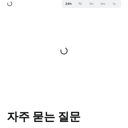
24h
7d
1m
3m
1y
자주 묻는 질문