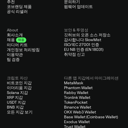
추천
문의하기
코브랜딩 제품
펌웨어 업데이트
공식 리셀러
About
보안 & 투명성
회사소개
깃허브의 오픈 소스 저장소
감사합니다 SlowMist
채용
채용
ISO/IEC 27001 인증
미디어 키트
EU NB 인증 (EN 18031)
개인정보 처리방침
취약점 신고
이용약관
팀 검증
크립토 자산
다른 앱 지갑에서 마이그레이션
비트코인 지갑
MetaMask
이더리움 지갑
Phantom Wallet
Solana 지갑
Rabby Wallet
XRP 지갑
Tronlink Wallet
USDT 지갑
TokenPocket
BNB 지갑
Binance Wallet
모든 지갑 보기
OKX Web3 Wallet
Base Wallet (Coinbase Wallet)
Exodus Wallet
Trust Wallet