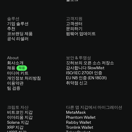
솔루션
고객지원
기업 솔루션
고객센터
추천
문의하기
코브랜딩 제품
펌웨어 업데이트
공식 리셀러
About
보안 & 투명성
회사소개
깃허브의 오픈 소스 저장소
감사합니다 SlowMist
채용
채용
ISO/IEC 27001 인증
미디어 키트
EU NB 인증 (EN 18031)
개인정보 처리방침
취약점 신고
이용약관
팀 검증
크립토 자산
다른 앱 지갑에서 마이그레이션
비트코인 지갑
MetaMask
이더리움 지갑
Phantom Wallet
Solana 지갑
Rabby Wallet
XRP 지갑
Tronlink Wallet