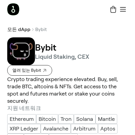
모든 dApp
Bybit
Bybit
Liquid Staking, CEX
열려 있는 Bybit
Crypto trading experience elevated. Buy, sell,
trade BTC, altcoins & NFTs. Get access to the
spot and futures market or stake your coins
securely.
지원 네트워크
Ethereum
Bitcoin
Tron
Solana
Mantle
XRP Ledger
Avalanche
Arbitrum
Aptos