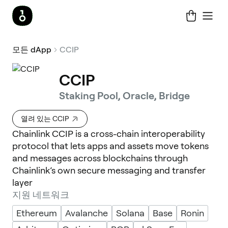
모든 dApp
CCIP
CCIP
Staking Pool, Oracle, Bridge
열려 있는 CCIP
Chainlink CCIP is a cross-chain interoperability
protocol that lets apps and assets move tokens
and messages across blockchains through
Chainlink’s own secure messaging and transfer
layer
지원 네트워크
Ethereum
Avalanche
Solana
Base
Ronin