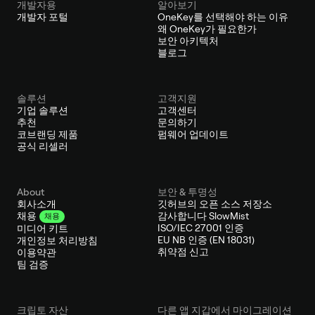
개발자용
알아보기
개발자 포털
OneKey를 선택해야 하는 이유
왜 OneKey가 필요한가
보안 아키텍처
블로그
솔루션
고객지원
기업 솔루션
고객센터
추천
문의하기
코브랜딩 제품
펌웨어 업데이트
공식 리셀러
About
보안 & 투명성
회사소개
깃허브의 오픈 소스 저장소
감사합니다 SlowMist
채용
채용
ISO/IEC 27001 인증
미디어 키트
EU NB 인증 (EN 18031)
개인정보 처리방침
취약점 신고
이용약관
팀 검증
크립토 자산
다른 앱 지갑에서 마이그레이션