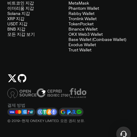
비트코인 지갑
MetaMask
이더리움 지갑
Phantom Wallet
Solana 지갑
Rabby Wallet
XRP 지갑
Tronlink Wallet
USDT 지갑
TokenPocket
BNB 지갑
Binance Wallet
모든 지갑 보기
OKX Web3 Wallet
Base Wallet (Coinbase Wallet)
Exodus Wallet
Trust Wallet
결제 방법
© 2019–현재 ONEKEY LIMITED. 모든 권리 보유.