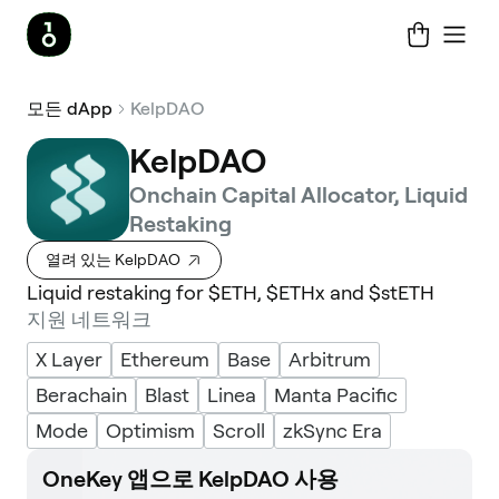
모든 dApp
KelpDAO
KelpDAO
Onchain Capital Allocator, Liquid
Restaking
열려 있는 KelpDAO
Liquid restaking for $ETH, $ETHx and $stETH
지원 네트워크
X Layer
Ethereum
Base
Arbitrum
Berachain
Blast
Linea
Manta Pacific
Mode
Optimism
Scroll
zkSync Era
OneKey 앱으로 KelpDAO 사용