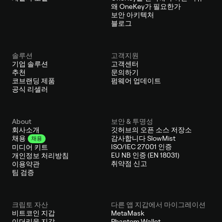
왜 OneKey가 필요한가
보안 아키텍처
블로그
솔루션
고객지원
기업 솔루션
고객센터
추천
문의하기
코브랜딩 제품
펌웨어 업데이트
공식 리셀러
About
보안 & 투명성
회사소개
깃허브의 오픈 소스 저장소
감사합니다 SlowMist
채용
채용
ISO/IEC 27001 인증
미디어 키트
EU NB 인증 (EN 18031)
개인정보 처리방침
취약점 신고
이용약관
팀 검증
크립토 자산
다른 앱 지갑에서 마이그레이션
비트코인 지갑
MetaMask
이더리움 지갑
Phantom Wallet