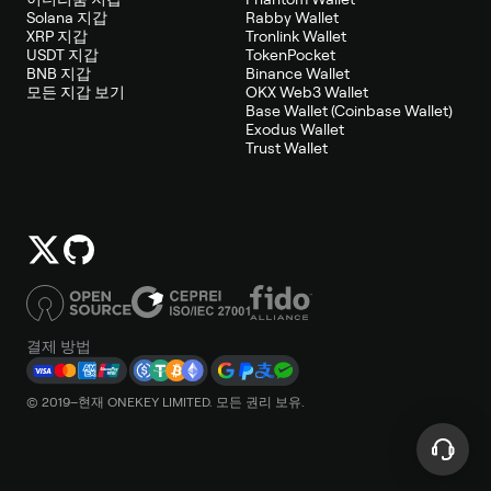
Solana 지갑
Rabby Wallet
XRP 지갑
Tronlink Wallet
USDT 지갑
TokenPocket
BNB 지갑
Binance Wallet
모든 지갑 보기
OKX Web3 Wallet
Base Wallet (Coinbase Wallet)
Exodus Wallet
Trust Wallet
결제 방법
© 2019–현재 ONEKEY LIMITED. 모든 권리 보유.