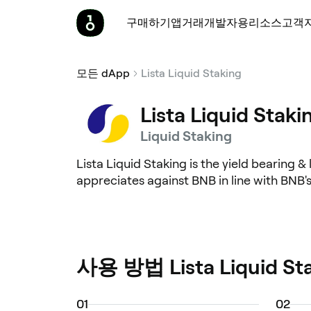
구매하기
앱
거래
개발자용
리소스
고객
모든 dApp
Lista Liquid Staking
Lista Liquid Staki
Liquid Staking
Lista Liquid Staking is the yield bearing &
appreciates against BNB in line with BNB'
사용 방법 Lista Liquid St
0
1
0
2