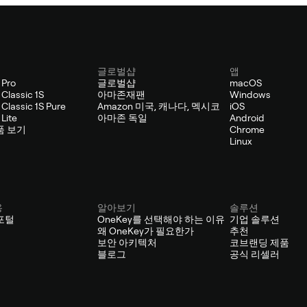
글로벌샵
앱
 Pro
글로벌샵
macOS
Classic 1S
아마존재팬
Windows
Classic 1S Pure
Amazon 미국, 캐나다, 멕시코
iOS
Lite
아마존 독일
Android
품 보기
Chrome
Linux
용
알아보기
솔루션
포털
OneKey를 선택해야 하는 이유
기업 솔루션
왜 OneKey가 필요한가
추천
보안 아키텍처
코브랜딩 제품
블로그
공식 리셀러