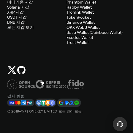
이더리움 지갑
Phantom Wallet
Solana 지갑
Rabby Wallet
XRP 지갑
Tronlink Wallet
USDT 지갑
TokenPocket
BNB 지갑
Binance Wallet
모든 지갑 보기
OKX Web3 Wallet
Base Wallet (Coinbase Wallet)
Exodus Wallet
Trust Wallet
결제 방법
© 2019–현재 ONEKEY LIMITED. 모든 권리 보유.