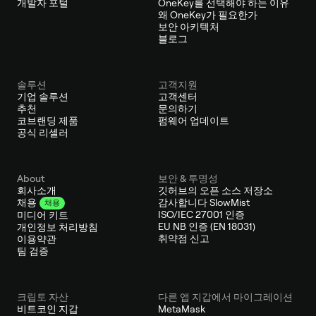
개발자 포털
OneKey를 선택해야 하는 이유
왜 OneKey가 필요한가
보안 아키텍처
블로그
솔루션
고객지원
기업 솔루션
고객센터
추천
문의하기
코브랜딩 제품
펌웨어 업데이트
공식 리셀러
About
보안 & 투명성
회사소개
깃허브의 오픈 소스 저장소
감사합니다 SlowMist
채용
채용
ISO/IEC 27001 인증
미디어 키트
EU NB 인증 (EN 18031)
개인정보 처리방침
취약점 신고
이용약관
팀 검증
크립토 자산
다른 앱 지갑에서 마이그레이션
비트코인 지갑
MetaMask