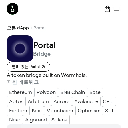
모든 dApp
Portal
Portal
Bridge
열려 있는 Portal
A token bridge built on Wormhole.
지원 네트워크
Ethereum
Polygon
BNB Chain
Base
Aptos
Arbitrum
Aurora
Avalanche
Celo
Fantom
Kaia
Moonbeam
Optimism
SUI
Near
Algorand
Solana