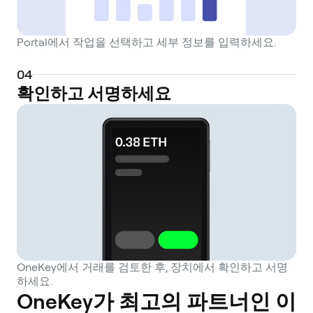
and developers, fostering a more
connected and accessible environment. By
providing a foundational layer for cross-
Portal에서 작업을 선택하고 세부 정보를 입력하세요.
chain communication and transactions,
Portal positions itself as an infrastructure
0
4
확인하고 서명하세요
solution aimed at unifying the future of
Web3 gaming and entertainment.
OneKey에서 거래를 검토한 후, 장치에서 확인하고 서명
하세요.
OneKey가 최고의 파트너인 이