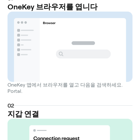
blockchain networks. By leveraging
OneKey 브라우저를 엽니다
LayerZero's messaging protocol, Portal aims
to create a unified ecosystem where
players can access a wide array of games
without the need for complex and often
insecure bridging procedures. This
infrastructure is built to address the
challenge of isolated gaming communities
and siloed digital assets, which currently
hinder the growth and user experience of
OneKey 앱에서 브라우저를 열고 다음을 검색하세요.
blockchain gaming. The ecosystem is
Portal.
powered by the PORTAL token, a universal
gaming coin that functions as both a utility
0
2
and governance token. It is used to
지갑 연결
facilitate transactions within the network,
pay for transaction fees, and participate in
the platform's governance. Users can also