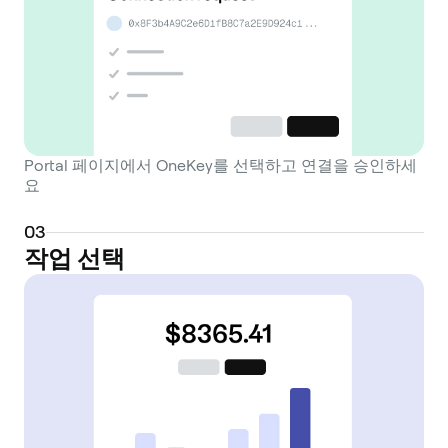
stake the PORTAL token to earn rewards
and secure the network. The platform
features a unified discovery system for
players to find and play new Web3 games,
along with a secure, single-account system
that simplifies the onboarding process for
new users. This approach allows a player to
Portal 페이지에서 OneKey를 선택하고 연결을 승인하세
요
manage their identity and assets across
multiple games and chains through one
0
3
interface. Portal's technology facilitates the
작업 선택
integration of games built on various
chains, including established networks like
Ethereum and Solana, while also exploring
ways to bring liquidity and assets from
networks like Bitcoin into the gaming and
DeFi ecosystems. The project's goal is to
lower the barrier to entry for both players