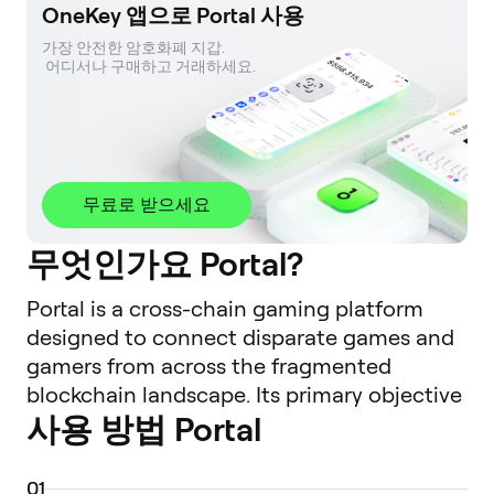
OneKey 앱으로 Portal 사용
가장 안전한 암호화폐 지갑. 

 어디서나 구매하고 거래하세요.
무료로 받으세요
무엇인가요 Portal?
Portal is a cross-chain gaming platform
designed to connect disparate games and
gamers from across the fragmented
blockchain landscape. Its primary objective
사용 방법 Portal
is to enhance interoperability in the Web3
gaming sector, allowing users and assets to
move more freely between different
0
1