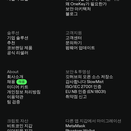
왜 OneKey가 필요한가
보안 아키텍처
블로그
솔루션
고객지원
기업 솔루션
고객센터
추천
문의하기
코브랜딩 제품
펌웨어 업데이트
공식 리셀러
About
보안 & 투명성
회사소개
깃허브의 오픈 소스 저장소
감사합니다 SlowMist
채용
채용
ISO/IEC 27001 인증
미디어 키트
EU NB 인증 (EN 18031)
개인정보 처리방침
취약점 신고
이용약관
팀 검증
크립토 자산
다른 앱 지갑에서 마이그레이션
비트코인 지갑
MetaMask
이더리움 지갑
Phantom Wallet