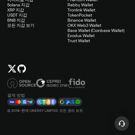
Solana 지갑
Rabby Wallet
XRP 지갑
Tronlink Wallet
USDT 지갑
TokenPocket
BNB 지갑
Binance Wallet
모든 지갑 보기
OKX Web3 Wallet
Base Wallet (Coinbase Wallet)
Exodus Wallet
Trust Wallet
결제 방법
© 2019–현재 ONEKEY LIMITED. 모든 권리 보유.