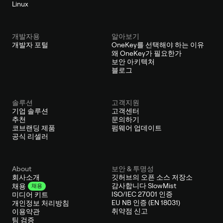
Linux
개발자용
알아보기
개발자 포털
OneKey를 선택해야 하는 이유
왜 OneKey가 필요한가
보안 아키텍처
블로그
솔루션
고객지원
기업 솔루션
고객센터
추천
문의하기
코브랜딩 제품
펌웨어 업데이트
공식 리셀러
About
보안 & 투명성
회사소개
깃허브의 오픈 소스 저장소
감사합니다 SlowMist
채용
채용
ISO/IEC 27001 인증
미디어 키트
EU NB 인증 (EN 18031)
개인정보 처리방침
취약점 신고
이용약관
팀 검증