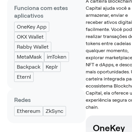
A carteira Blockchain
Funciona com estes
Capital ajuda você a
aplicativos
armazenar, enviar e
receber ativos digitai
OneKey App
facilmente. Você po
OKX Wallet
realizar transações d
tokens entre cadeias
Rabby Wallet
qualquer momento,
MetaMask
imToken
explorar marketplac
NFT e dApps, e desco
Backpack
Keplr
mais oportunidades.
Eternl
carteira integrada pa
ecossistema Blockch
Capital, ela oferece
Redes
experiência segura o
chain.
Ethereum
ZkSync
OneKey