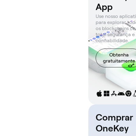
App
Use nosso aplicat
para explorar tod
os blockchains c
total segurança e
confiabilidade.
Obtenha
gratuitamente
Comprar
OneKey