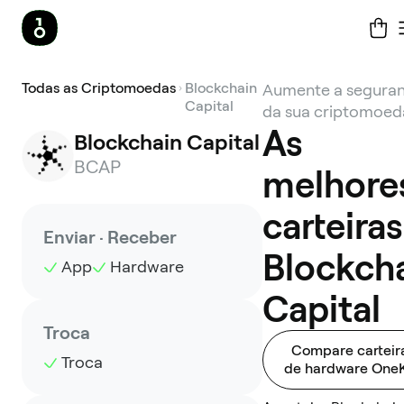
Todas as Criptomoedas
Blockchain
Aumente a segura
Capital
da sua criptomoed
As
Blockchain Capital
BCAP
melhore
carteiras
Enviar · Receber
Blockch
App
Hardware
Capital
Troca
Compare carteir
Troca
de hardware One