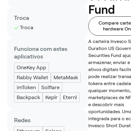
Fund
Troca
Compare carte
Troca
hardware On
A carteira Invesco 
Funciona com estes
Duration US Gover
Securities Fund aju
aplicativos
armazenar, enviar e
OneKey App
ativos digitais faci
pode realizar trans
Rabby Wallet
MetaMask
tokens entre cadeia
imToken
Solflare
qualquer momento,
Backpack
Keplr
Eternl
marketplaces de NF
e descobrir mais
oportunidades. Uma
integrada para o e
Redes
Invesco Short Dura