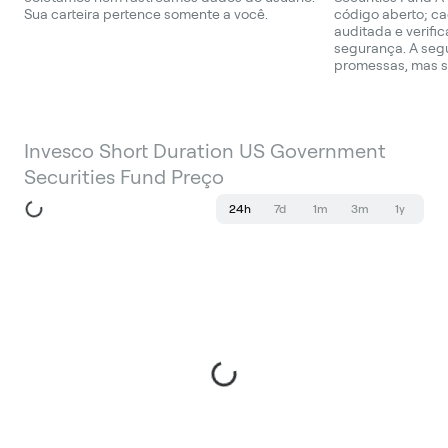
Sua carteira pertence somente a você.
código aberto; ca
auditada e verifi
segurança. A seg
promessas, mas s
Invesco Short Duration US Government
Securities Fund Preço
24h
7d
1m
3m
1y