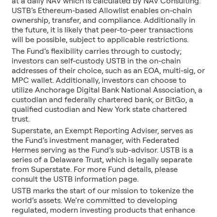
at a daily NAV which is calculated by NAV Consulting.
USTB’s Ethereum-based Allowlist enables on-chain
ownership, transfer, and compliance. Additionally in
the future, it is likely that peer-to-peer transactions
will be possible, subject to applicable restrictions.
The Fund’s flexibility carries through to custody;
investors can self-custody USTB in the on-chain
addresses of their choice, such as an EOA, multi-sig, or
MPC wallet. Additionally, investors can choose to
utilize Anchorage Digital Bank National Association, a
custodian and federally chartered bank, or BitGo, a
qualified custodian and New York state chartered
trust.
Superstate, an Exempt Reporting Adviser, serves as
the Fund’s investment manager, with Federated
Hermes serving as the Fund’s sub-advisor. USTB is a
series of a Delaware Trust, which is legally separate
from Superstate. For more Fund details, please
consult the USTB information page.
USTB marks the start of our mission to tokenize the
world’s assets. We’re committed to developing
regulated, modern investing products that enhance