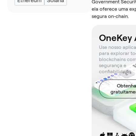
Ethereum
Solana
Government Securit
ela oferece uma ex
segura on-chain.
OneKey 
Use nosso aplica
para explorar t
blockchains com
segurança e
confiabilidade.
Obtenh
gratuitame