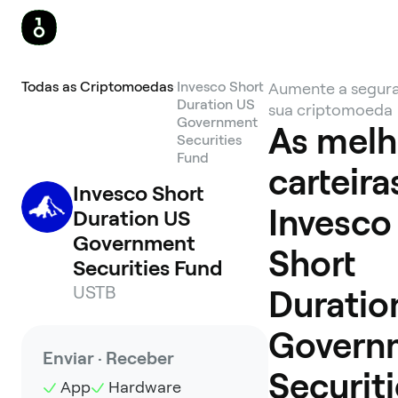
Todas as Criptomoedas
Invesco Short
Aumente a segur
Duration US
sua criptomoeda
Government
As melh
Securities
Fund
carteira
Invesco Short 
Invesco
Duration US 
Government 
Short
Securities Fund
USTB
Duratio
Govern
Enviar · Receber
Securit
App
Hardware