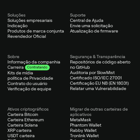
Soluções
Suporte
Soluções empresariais
Central de Ajuda
Indicação
Envie uma solicitação
Produtos de marca conjunta
Atualização de firmware
Revendedor Oficial
Sobre
Segurança & Transparência
Informação da companhia
Repositórios de código aberto
no GitHub
Carreira
Contratando
Auditoria por SlowMist
Kits de mídia
Certificado ISO/IEC 27001
política de Privacidade
Certificação EU NB (EN 18031)
Contrato do usuário
Relatar uma Vulnerabilidade
Verificação de equipe
Ativos criptográficos
Migrar de outras carteiras de
Carteira Bitcoin
aplicativos
Carteira Ethereum
MetaMask
Carteira Solana
Phantom Wallet
XRP carteira
Rabby Wallet
USDT carteira
Tronlink Wallet