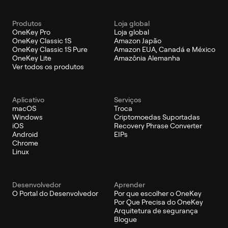
Produtos
Loja global
OneKey Pro
Loja global
OneKey Classic 1S
Amazon Japão
OneKey Classic 1S Pure
Amazon EUA, Canadá e México
OneKey Lite
Amazônia Alemanha
Ver todos os produtos
Aplicativo
Serviços
macOS
Troca
Windows
Criptomoedas Suportadas
iOS
Recovery Phrase Converter
Android
EIPs
Chrome
Linux
Desenvolvedor
Aprender
O Portal do Desenvolvedor
Por que escolher o OneKey
Por Que Precisa do OneKey
Arquitetura de segurança
Blogue