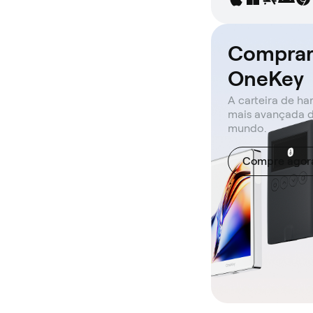
Compra
OneKey
A carteira de h
mais avançada 
mundo.
Compre agor