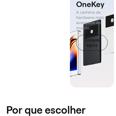
OneKey
A carteira de
hardware mais
avançada do
mundo.
Compre
agora
Por que escolher