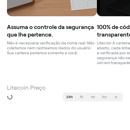
Assuma o controle da segurança
100% de cód
que lhe pertence.
transparent
Não é necessária verificação de nome real. Não
Litecoin A carteir
coletamos nem rastreamos dados do usuário.
aberto; cada linh
Sua carteira pertence somente a você.
e verificada por 
segurança não se
sim em transparê
Litecoin Preço
24h
7d
1m
3m
1y