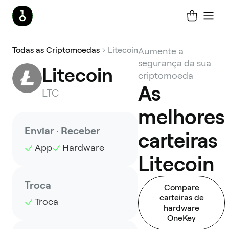
Todas as Criptomoedas
Litecoin
Aumente a
segurança da sua
Litecoin
criptomoeda
As
LTC
melhores
Enviar · Receber
carteiras
App
Hardware
Litecoin
Troca
Compare
carteiras de
Troca
hardware
OneKey