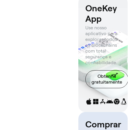
OneKey
App
Use nosso
aplicativo para
explorar todos
os blockchains
com total
segurança e
confiabilidade.
Obtenha
gratuitamente
Comprar