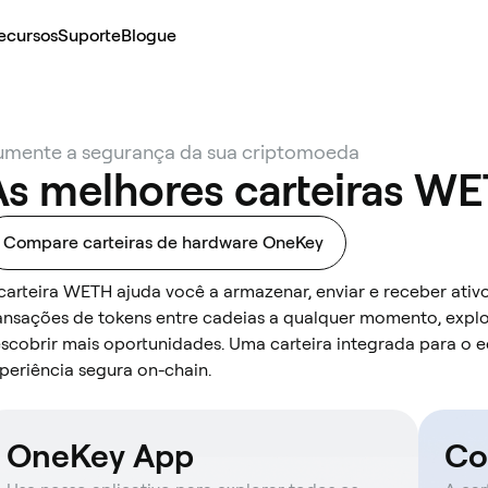
ecursos
Suporte
Blogue
umente a segurança da sua criptomoeda
As melhores carteiras W
Compare carteiras de hardware OneKey
carteira WETH ajuda você a armazenar, enviar e receber ativo
ansações de tokens entre cadeias a qualquer momento, explo
scobrir mais oportunidades. Uma carteira integrada para o 
periência segura on-chain.
OneKey App
Co