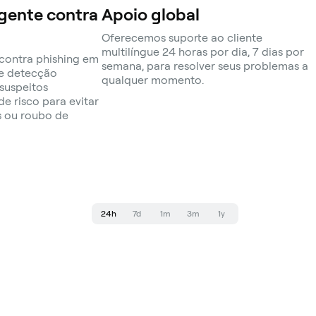
igente contra
Apoio global
Oferecemos suporte ao cliente
multilíngue 24 horas por dia, 7 dias por
contra phishing em
semana, para resolver seus problemas a
de detecção
qualquer momento.
suspeitos
de risco para evitar
s ou roubo de
24h
7d
1m
3m
1y