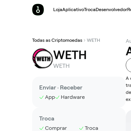
Loja
Aplicativo
Troca
Desenvolvedor
R
Todas as Criptomoedas
WETH
A
WETH
WETH
A 
tr
Enviar · Receber
de
App
Hardware
ex
Troca
Comprar
Troca