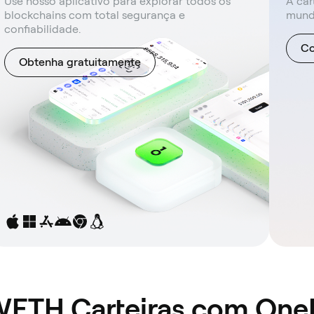
Use nosso aplicativo para explorar todos os
A car
blockchains com total segurança e
mund
confiabilidade.
Co
Obtenha gratuitamente
 WETH Carteiras com One