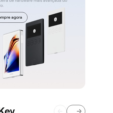
teira de hardware mais avançada do
o.
mpre agora
Key