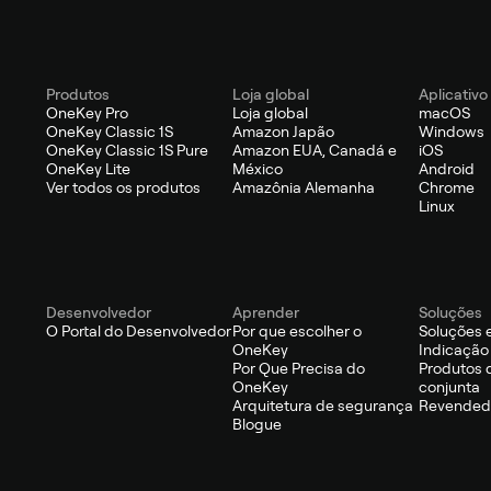
Produtos
Loja global
Aplicativo
OneKey Pro
Loja global
macOS
OneKey Classic 1S
Amazon Japão
Windows
OneKey Classic 1S Pure
Amazon EUA, Canadá e
iOS
OneKey Lite
México
Android
Ver todos os produtos
Amazônia Alemanha
Chrome
Linux
Desenvolvedor
Aprender
Soluções
O Portal do Desenvolvedor
Por que escolher o
Soluções 
OneKey
Indicação
Por Que Precisa do
Produtos 
OneKey
conjunta
Arquitetura de segurança
Revendedo
Blogue