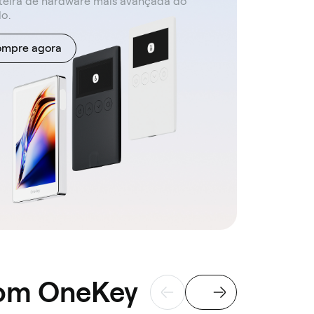
teira de hardware mais avançada do
o.
mpre agora
com OneKey