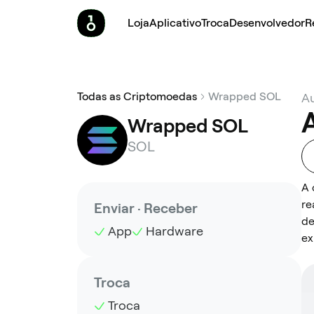
Loja
Aplicativo
Troca
Desenvolvedor
R
Todas as Criptomoedas
Wrapped SOL
A
Wrapped SOL
SOL
A 
re
Enviar · Receber
de
App
Hardware
ex
Troca
Troca