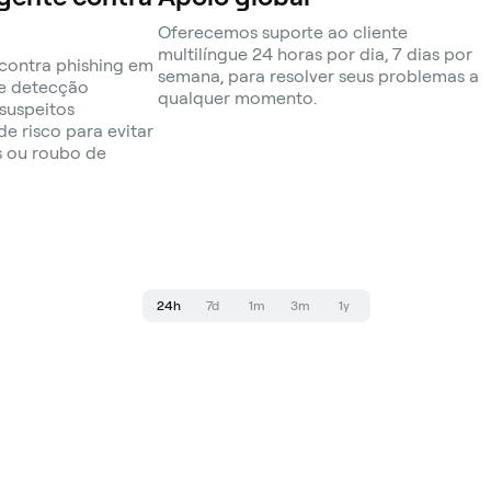
Oferecemos suporte ao cliente
multilíngue 24 horas por dia, 7 dias por
contra phishing em
semana, para resolver seus problemas a
de detecção
qualquer momento.
suspeitos
de risco para evitar
s ou roubo de
24h
7d
1m
3m
1y