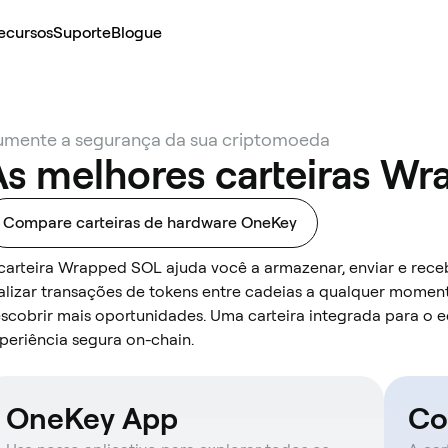
ecursos
Suporte
Blogue
umente a segurança da sua criptomoeda
As melhores carteiras W
Compare carteiras de hardware OneKey
carteira Wrapped SOL ajuda você a armazenar, enviar e receb
alizar transações de tokens entre cadeias a qualquer momen
scobrir mais oportunidades. Uma carteira integrada para o
periência segura on-chain.
OneKey App
Co