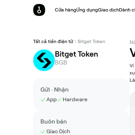
Cửa hàng
Ứng dụng
Giao dịch
Dành c
Tất cả tiền điện tử
Bitget Token
Nâ
Bitget Token
BGB
Ví
xu
Là
Gửi · Nhận
App
Hardware
Buôn bán
Giao Dịch