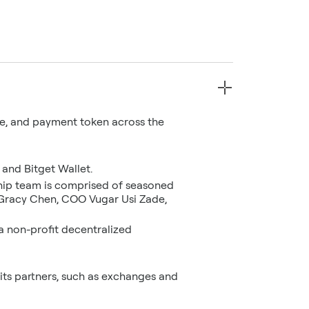
nce, and payment token across the
 and Bitget Wallet.
ship team is comprised of seasoned
 Gracy Chen, COO Vugar Usi Zade,
a non-profit decentralized
its partners, such as exchanges and