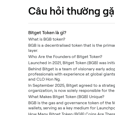
Câu hỏi thường g
Bitget Token là gì?
What is BGB token?
BGB is a decentralised token that is the prim
layer.
Who Are the Founders of Bitget Token?
Launched in 2021, Bitget Token (BGB) was initi
Behind Bitget is a team of visionary early a
professionals with experience at global gian
and CLO Hon Ng.
In September 2025, Bitget agreed to a strate
organization, is now solely responsible for t
What Makes Bitget Token (BGB) Unique?
BGB is the gas and governance token of the Mo
wallets, serving as a key medium for Launchpo
How Many Bitget Token (BGB) Coins Are There 