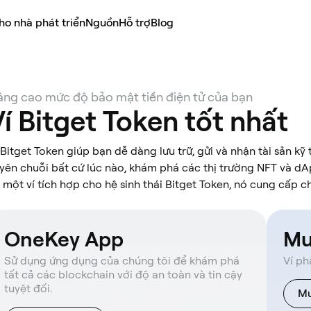
ho nhà phát triển
Nguồn
Hỗ trợ
Blog
ng cao mức độ bảo mật tiền điện tử của bạn
Ví Bitget Token tốt nhất
 Bitget Token giúp bạn dễ dàng lưu trữ, gửi và nhận tài sản kỹ
yên chuỗi bất cứ lúc nào, khám phá các thị trường NFT và dA
 một ví tích hợp cho hệ sinh thái Bitget Token, nó cung cấp c
OneKey App
Mu
Sử dụng ứng dụng của chúng tôi để khám phá
Ví ph
tất cả các blockchain với độ an toàn và tin cậy
tuyệt đối.
Mu