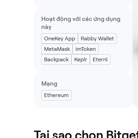
Hoạt động với các ứng dụng
này
OneKey App
Rabby Wallet
MetaMask
imToken
Backpack
Keplr
Eternl
Mạng
Ethereum
Tại sao chọn Bitge