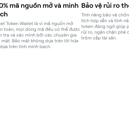
0% mã nguồn mở và minh
Bảo vệ rủi ro 
ch
Tính năng bảo vệ chố
tích hợp sẵn và tính n
get Token Wallet là ví mã nguồn mở
token đáng ngờ giúp 
n toàn; mọi dòng mã đều có thể được
rủi ro, ngăn chặn phê 
m tra và xác minh bởi các chuyên gia
trộm cắp tài sản.
 mật. Bảo mật không dựa trên lời hứa
dựa trên tính minh bạch.