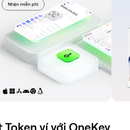
Nhận miễn phí
t Token ví với OneKey