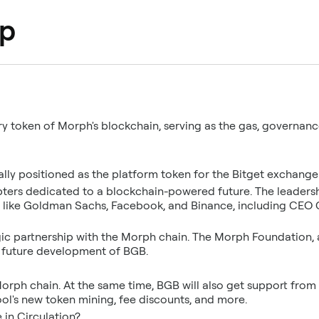
ặp
ary token of Morph's blockchain, serving as the gas, governa
ally positioned as the platform token for the Bitget exchange
dopters dedicated to a blockchain-powered future. The leader
ts like Goldman Sachs, Facebook, and Binance, including CEO
gic partnership with the Morph chain. The Morph Foundation, 
he future development of BGB.
rph chain. At the same time, BGB will also get support from 
ol's new token mining, fee discounts, and more.
in Circulation?