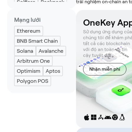
Solflare
Backpack
trải nghiệm on-chain an t
Keplr
Eternl
Mạng lưới
OneKey Ap
UniSat
Ethereum
Sử dụng ứng dụng của
chúng tôi để khám ph
BNB Smart Chain
tất cả các blockchain
với độ an toàn và tin
Solana
Avalanche
cậy tuyệt đối.
Arbitrum One
Nhận miễn phí
Optimism
Aptos
Polygon POS