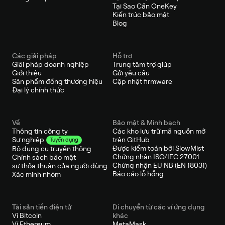
Tại Sao Cần OneKey
Kiến trúc bảo mật
Blog
Các giải pháp
Hỗ trợ
Giải pháp doanh nghiệp
Trung tâm trợ giúp
Giới thiệu
Gửi yêu cầu
Sản phẩm đồng thương hiệu
Cập nhật firmware
Đại lý chính thức
Về
Bảo mật & Minh bạch
Thông tin công ty
Các kho lưu trữ mã nguồn mở
trên GitHub
Sự nghiệp
Tuyển dụng
Được kiểm toán bởi SlowMist
Bộ dụng cụ truyền thông
Chứng nhận ISO/IEC 27001
Chính sách bảo mật
Chứng nhận EU NB (EN 18031)
sự thỏa thuận của người dùng
Báo cáo lỗ hổng
Xác minh nhóm
Tài sản tiền điện tử
Di chuyển từ các ví ứng dụng
Ví Bitcoin
khác
Ví Ethereum
MetaMask