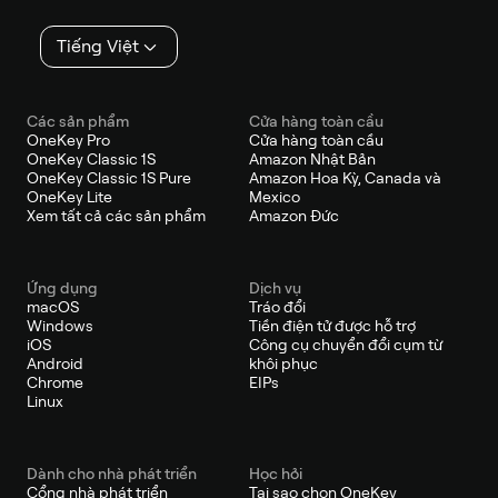
Tiếng Việt
Các sản phẩm
Cửa hàng toàn cầu
OneKey Pro
Cửa hàng toàn cầu
OneKey Classic 1S
Amazon Nhật Bản
OneKey Classic 1S Pure
Amazon Hoa Kỳ, Canada và
OneKey Lite
Mexico
Xem tất cả các sản phẩm
Amazon Đức
Ứng dụng
Dịch vụ
macOS
Tráo đổi
Windows
Tiền điện tử được hỗ trợ
iOS
Công cụ chuyển đổi cụm từ
Android
khôi phục
Chrome
EIPs
Linux
Dành cho nhà phát triển
Học hỏi
Cổng nhà phát triển
Tại sao chọn OneKey