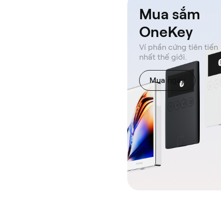
Mua sắm
OneKey
Ví phần cứng tiên tiến
nhất thế giới.
Mua ngay