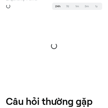
24h
7d
1m
3m
1y
Câu hỏi thường gặp