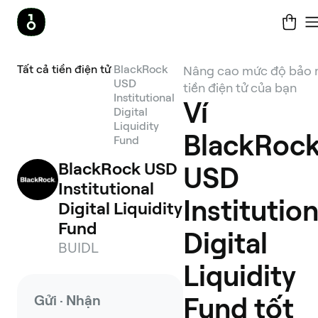
Tất cả tiền điện tử
BlackRock
Nâng cao mức độ bảo 
USD
tiền điện tử của bạn
Institutional
Ví
Digital
Liquidity
BlackRoc
Fund
BlackRock USD 
USD
Institutional 
Institution
Digital Liquidity 
Fund
Digital
BUIDL
Liquidity
Gửi · Nhận
Fund tốt