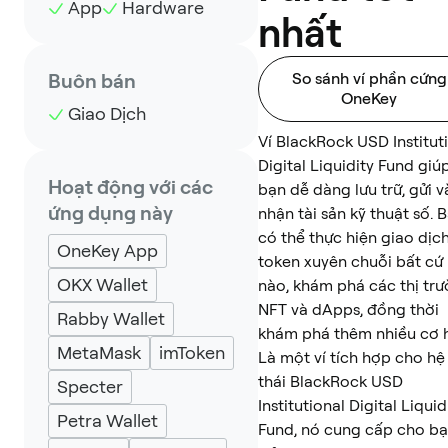
App
Hardware
nhất
Buôn bán
So sánh ví phần cứng
OneKey
Giao Dịch
Ví BlackRock USD Institut
Digital Liquidity Fund giú
Hoạt động với các
bạn dễ dàng lưu trữ, gửi v
ứng dụng này
nhận tài sản kỹ thuật số. 
có thể thực hiện giao dịc
OneKey App
token xuyên chuỗi bất cứ 
OKX Wallet
nào, khám phá các thị tr
NFT và dApps, đồng thời
Rabby Wallet
khám phá thêm nhiều cơ h
MetaMask
imToken
Là một ví tích hợp cho hệ
thái BlackRock USD
Specter
Institutional Digital Liquid
Petra Wallet
Fund, nó cung cấp cho b