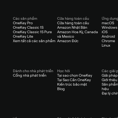
Các sản phẩm
Cửa hàng toàn cầu
Ứng dụn
OneKey Pro
Cửa hàng toàn cầu
macOS
OneKey Classic 1S
Amazon Nhật Bản
Windows
OneKey Classic 1S Pure
Amazon Hoa Kỳ, Canada
iOS
OneKey Lite
và Mexico
Android
Xem tất cả các sản phẩm
Amazon Đức
Chrome
Linux
Dành cho nhà phát triển
Học hỏi
Các giải 
Cổng nhà phát triển
Tại sao chọn OneKey
Giải phá
Tại Sao Cần OneKey
Giới thiệu
Kiến trúc bảo mật
Sản phẩm
Blog
hiệu
Đại lý chí