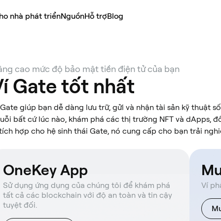
ho nhà phát triển
Nguồn
Hỗ trợ
Blog
ng cao mức độ bảo mật tiền điện tử của bạn
Ví Gate tốt nhất
 Gate giúp bạn dễ dàng lưu trữ, gửi và nhận tài sản kỹ thuật s
uỗi bất cứ lúc nào, khám phá các thị trường NFT và dApps, đ
 tích hợp cho hệ sinh thái Gate, nó cung cấp cho bạn trải ngh
OneKey App
Mu
Sử dụng ứng dụng của chúng tôi để khám phá
Ví ph
tất cả các blockchain với độ an toàn và tin cậy
tuyệt đối.
Mu