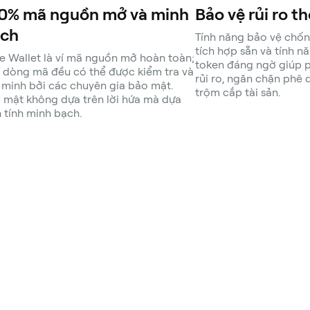
0% mã nguồn mở và minh
Bảo vệ rủi ro 
ch
Tính năng bảo vệ chố
tích hợp sẵn và tính n
e Wallet là ví mã nguồn mở hoàn toàn;
token đáng ngờ giúp 
 dòng mã đều có thể được kiểm tra và
rủi ro, ngăn chặn phê 
 minh bởi các chuyên gia bảo mật.
trộm cắp tài sản.
 mật không dựa trên lời hứa mà dựa
n tính minh bạch.