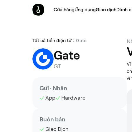
Cửa hàng
Ứng dụng
Giao dịch
Dành c
Tất cả tiền điện tử
Gate
Nâ
Gate
Ví
GT
ch
ví
Gửi · Nhận
App
Hardware
Buôn bán
Giao Dịch