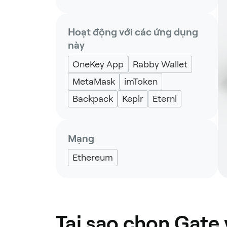
Hoạt động với các ứng dụng
này
OneKey App
Rabby Wallet
MetaMask
imToken
Backpack
Keplr
Eternl
Mạng
Ethereum
Tại sao chọn Gate 