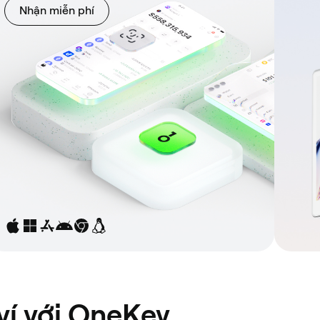
Nhận miễn phí
ví với OneKey