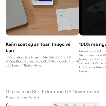
Kiểm soát sự an toàn thuộc về
100% mã ng
bạn
Invesco Short Du
Securities Fund W
Không yêu cầu xác minh tên thật. Chúng tôi
toàn; mọi dòng mã
không thu thập và theo dõi dữ liệu người dùng. Ví
xác minh bởi các 
của bạn chỉ thuộc về bạn.
không dựa trên lờ
bạch.
Giá Invesco Short Duration US Government
Securities Fund
24h
7d
1m
3m
1y