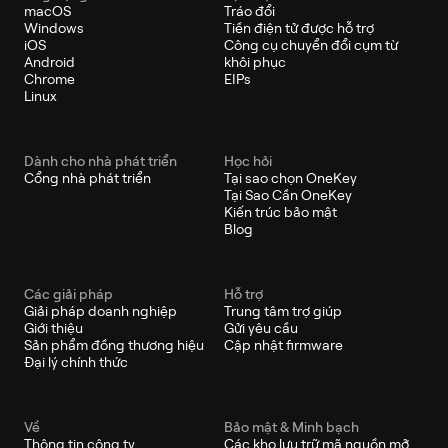
macOS
Tráo đổi
Windows
Tiền điện tử được hỗ trợ
iOS
Công cụ chuyển đổi cụm từ
Android
khôi phục
Chrome
EIPs
Linux
Dành cho nhà phát triển
Học hỏi
Cổng nhà phát triển
Tại sao chọn OneKey
Tại Sao Cần OneKey
Kiến trúc bảo mật
Blog
Các giải pháp
Hỗ trợ
Giải pháp doanh nghiệp
Trung tâm trợ giúp
Giới thiệu
Gửi yêu cầu
Sản phẩm đồng thương hiệu
Cập nhật firmware
Đại lý chính thức
Về
Bảo mật & Minh bạch
Thông tin công ty
Các kho lưu trữ mã nguồn mở