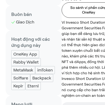
So sánh ví phần cứn
OneKey
Buôn bán
Giao Dịch
Ví Invesco Short Duratio
Government Securities F
giúp bạn dễ dàng lưu trữ,
Hoạt động với các
và nhận tài sản kỹ thuật 
ứng dụng này
có thể thực hiện giao dịc
token xuyên chuỗi bất cứ
OneKey App
nào, khám phá các thị tr
Rabby Wallet
NFT và dApps, đồng thời
phá thêm nhiều cơ hội. L
MetaMask
imToken
ví tích hợp cho hệ sinh th
Solflare
Backpack
Invesco Short Duration 
Government Securities F
Keplr
Eternl
nó cung cấp cho bạn trải
nghiệm on-chain an toàn
Mạng lưới