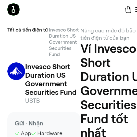
Tất cả tiền điện tử
Invesco Short
Nâng cao mức độ bảo
Duration US
tiền điện tử của bạn
Government
Ví Invesco
Securities
Fund
Short
Invesco Short 
Duration 
Duration US 
Government 
Governme
Securities Fund
USTB
Securities
Fund tốt
Gửi · Nhận
nhất
App
Hardware