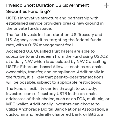
Invesco Short Duration US Government
Securities Fund là gì?
USTB’s innovative structure and partnership with
established service providers breaks new ground in
the private funds space.
The fund invests in short duration U.S. Treasury and
U.S. Agency securities, targeting the federal funds
rate, with a 0.15% management fee.1
Accepted U.S. Qualified Purchasers are able to
subscribe to and redeem from the Fund using USDC2
at a daily NAV which is calculated by NAV Consulting.
USTB’s Ethereum-based Allowlist enables on-chain
ownership, transfer, and compliance. Additionally in
the future, it is likely that peer-to-peer transactions
will be possible, subject to applicable restrictions.
The Fund’s flexibility carries through to custody;
investors can self-custody USTB in the on-chain
addresses of their choice, such as an EOA, multi-sig, or
MPC wallet. Additionally, investors can choose to
utilize Anchorage Digital Bank National Association, a
custodian and federally chartered bank, or BitGo, a