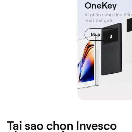
OneKey
Ví phần cứng tiên tiến
nhất thế giới.
Mua ngay
Tại sao chọn Invesco