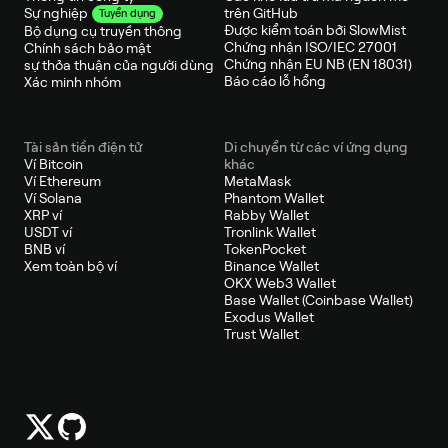
trên GitHub
Sự nghiệp
Tuyển dụng
Được kiểm toán bởi SlowMist
Bộ dụng cụ truyền thông
Chứng nhận ISO/IEC 27001
Chính sách bảo mật
Chứng nhận EU NB (EN 18031)
sự thỏa thuận của người dùng
Báo cáo lỗ hổng
Xác minh nhóm
Tài sản tiền điện tử
Di chuyển từ các ví ứng dụng
Ví Bitcoin
khác
Ví Ethereum
MetaMask
Ví Solana
Phantom Wallet
XRP ví
Rabby Wallet
USDT ví
Tronlink Wallet
BNB ví
TokenPocket
Xem toàn bộ ví
Binance Wallet
OKX Web3 Wallet
Base Wallet (Coinbase Wallet)
Exodus Wallet
Trust Wallet