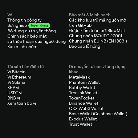
Về
Bảo mật & Minh bạch
Thông tin công ty
Các kho lưu trữ mã nguồn mở
trên GitHub
Sự nghiệp
Tuyển dụng
Được kiểm toán bởi SlowMist
Bộ dụng cụ truyền thông
Chứng nhận ISO/IEC 27001
Chính sách bảo mật
Chứng nhận EU NB (EN 18031)
sự thỏa thuận của người dùng
Báo cáo lỗ hổng
Xác minh nhóm
Tài sản tiền điện tử
Di chuyển từ các ví ứng dụng
Ví Bitcoin
khác
Ví Ethereum
MetaMask
Ví Solana
Phantom Wallet
XRP ví
Rabby Wallet
USDT ví
Tronlink Wallet
BNB ví
TokenPocket
Xem toàn bộ ví
Binance Wallet
OKX Web3 Wallet
Base Wallet (Coinbase Wallet)
Exodus Wallet
Trust Wallet