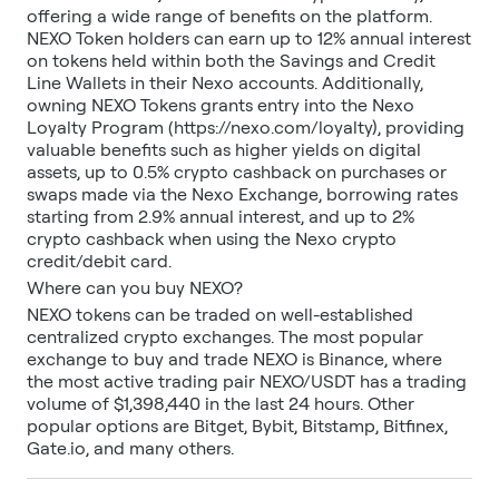
offering a wide range of benefits on the platform.
NEXO Token holders can earn up to 12% annual interest
on tokens held within both the Savings and Credit
Line Wallets in their Nexo accounts. Additionally,
owning NEXO Tokens grants entry into the Nexo
Loyalty Program (https://nexo.com/loyalty), providing
valuable benefits such as higher yields on digital
assets, up to 0.5% crypto cashback on purchases or
swaps made via the Nexo Exchange, borrowing rates
starting from 2.9% annual interest, and up to 2%
crypto cashback when using the Nexo crypto
credit/debit card.
Where can you buy NEXO?
NEXO tokens can be traded on well-established
centralized crypto exchanges. The most popular
exchange to buy and trade NEXO is Binance, where
the most active trading pair NEXO/USDT has a trading
volume of $1,398,440 in the last 24 hours. Other
popular options are Bitget, Bybit, Bitstamp, Bitfinex,
Gate.io, and many others.