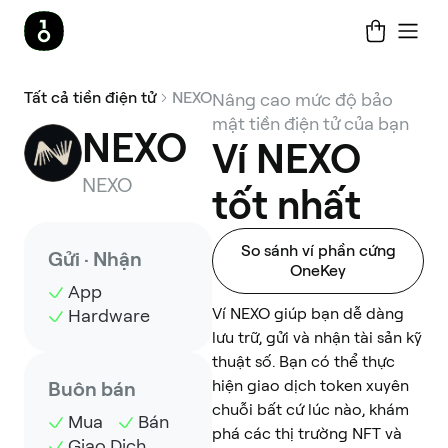
Tất cả tiền điện tử
NEXO
Nâng cao mức độ bảo
mật tiền điện tử của bạn
NEXO
Ví NEXO
NEXO
tốt nhất
So sánh ví phần cứng
Gửi · Nhận
OneKey
App
Ví NEXO giúp bạn dễ dàng
Hardware
lưu trữ, gửi và nhận tài sản kỹ
thuật số. Bạn có thể thực
hiện giao dịch token xuyên
Buôn bán
chuỗi bất cứ lúc nào, khám
Mua
Bán
phá các thị trường NFT và
Giao Dịch