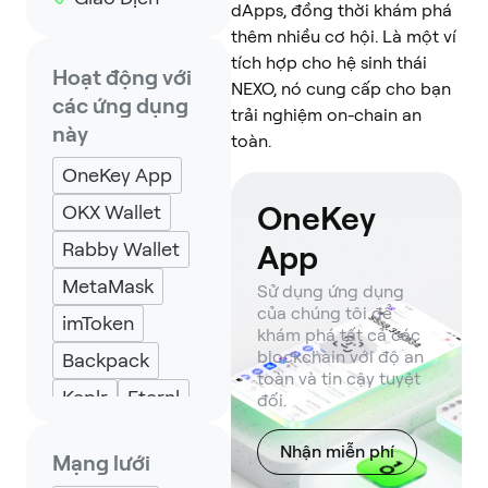
dApps, đồng thời khám phá
thêm nhiều cơ hội. Là một ví
tích hợp cho hệ sinh thái
Hoạt động với
NEXO, nó cung cấp cho bạn
các ứng dụng
trải nghiệm on-chain an
này
toàn.
OneKey App
OneKey
OKX Wallet
Rabby Wallet
App
MetaMask
Sử dụng ứng dụng
của chúng tôi để
imToken
khám phá tất cả các
blockchain với độ an
Backpack
toàn và tin cậy tuyệt
Keplr
Eternl
đối.
Nhận miễn phí
Mạng lưới