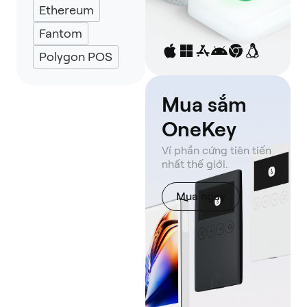
Ethereum
Fantom
Polygon POS
Mua sắm
OneKey
Ví phần cứng tiên tiến
nhất thế giới.
Mua ngay