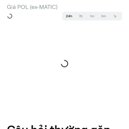
Giá POL (ex-MATIC)
24h
7d
1m
3m
1y