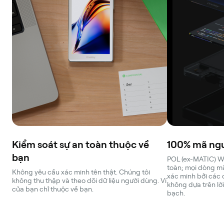
Kiểm soát sự an toàn thuộc về
100% mã ng
bạn
POL (ex-MATIC) Wa
toàn; mọi dòng mã
Không yêu cầu xác minh tên thật. Chúng tôi
xác minh bởi các 
không thu thập và theo dõi dữ liệu người dùng. Ví
không dựa trên lờ
của bạn chỉ thuộc về bạn.
bạch.