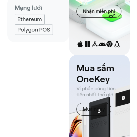
Mạng lưới
Nhận miễn phí
Ethereum
Polygon POS
Mua sắm
OneKey
Ví phần cứng tiên
tiến nhất thế giới.
Mua ngay