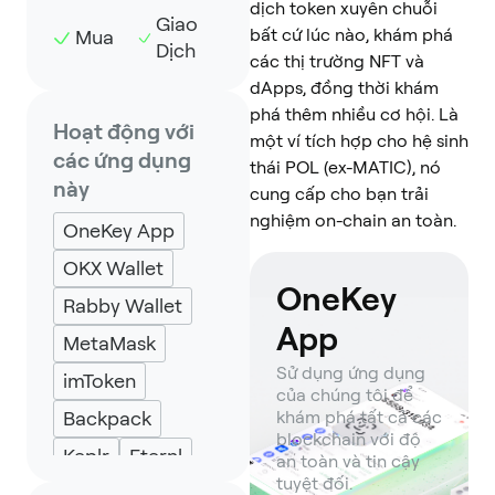
dịch token xuyên chuỗi
Giao
bất cứ lúc nào, khám phá
Mua
Dịch
các thị trường NFT và
dApps, đồng thời khám
phá thêm nhiều cơ hội. Là
Hoạt động với
một ví tích hợp cho hệ sinh
các ứng dụng
thái POL (ex-MATIC), nó
này
cung cấp cho bạn trải
nghiệm on-chain an toàn.
OneKey App
OKX Wallet
OneKey
Rabby Wallet
App
MetaMask
Sử dụng ứng dụng
imToken
của chúng tôi để
Backpack
khám phá tất cả các
blockchain với độ
Keplr
Eternl
an toàn và tin cậy
tuyệt đối.