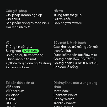
Các giải pháp
Hỗ trợ
Giải pháp doanh nghiệp
Trung tâm trợ giúp
Giới thiệu
Gửi yêu cầu
Sản phẩm đồng thương hiệu
Cập nhật firmware
Đại lý chính thức
Về
Bảo mật & Minh bạch
Thông tin công ty
Các kho lưu trữ mã nguồn mở
trên GitHub
Sự nghiệp
Tuyển dụng
Được kiểm toán bởi SlowMist
Bộ dụng cụ truyền thông
Chứng nhận ISO/IEC 27001
Chính sách bảo mật
Chứng nhận EU NB (EN 18031)
sự thỏa thuận của người dùng
Báo cáo lỗ hổng
Xác minh nhóm
Tài sản tiền điện tử
Di chuyển từ các ví ứng dụng
Ví Bitcoin
khác
Ví Ethereum
MetaMask
Ví Solana
Phantom Wallet
XRP ví
Rabby Wallet
USDT ví
Tronlink Wallet
BNB ví
TokenPocket