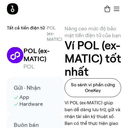
Tất cả tiền điện tử
POL
Nâng cao mức độ bảo
(ex-
mật tiền điện tử của bạn
MATIC)
Ví POL (ex-
POL (ex-
MATIC) tốt
MATIC)
POL
nhất
So sánh ví phần cứng
Gửi · Nhận
OneKey
App
Ví POL (ex-MATIC) giúp
Hardware
bạn dễ dàng lưu trữ, gửi và
nhận tài sản kỹ thuật số.
Bạn có thể thực hiện giao
Buôn bán