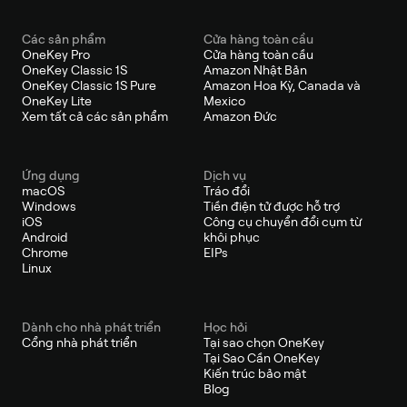
Các sản phẩm
Cửa hàng toàn cầu
OneKey Pro
Cửa hàng toàn cầu
OneKey Classic 1S
Amazon Nhật Bản
OneKey Classic 1S Pure
Amazon Hoa Kỳ, Canada và
OneKey Lite
Mexico
Xem tất cả các sản phẩm
Amazon Đức
Ứng dụng
Dịch vụ
macOS
Tráo đổi
Windows
Tiền điện tử được hỗ trợ
iOS
Công cụ chuyển đổi cụm từ
Android
khôi phục
Chrome
EIPs
Linux
Dành cho nhà phát triển
Học hỏi
Cổng nhà phát triển
Tại sao chọn OneKey
Tại Sao Cần OneKey
Kiến trúc bảo mật
Blog