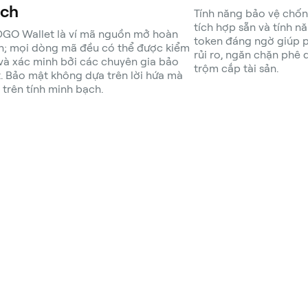
ch
Tính năng bảo vệ chố
tích hợp sẵn và tính n
GO Wallet là ví mã nguồn mở hoàn
token đáng ngờ giúp 
n; mọi dòng mã đều có thể được kiểm
rủi ro, ngăn chặn phê 
 và xác minh bởi các chuyên gia bảo
trộm cắp tài sản.
. Bảo mật không dựa trên lời hứa mà
 trên tính minh bạch.