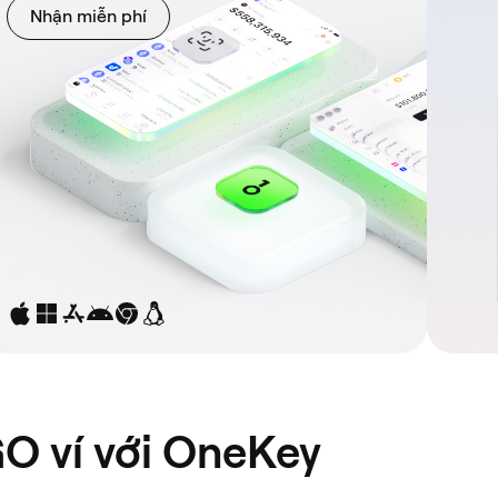
Nhận miễn phí
O ví với OneKey