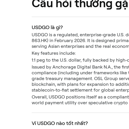
Câu hỏi thường g
USDGO là gì?
USDGO is a regulated, enterprise-grade U.S. d
863.HK) in February 2026. It is designed prima
serving Asian enterprises and the real econom
Key features include:
1:1 peg to the U.S. dollar, fully backed by high-
Issued by Anchorage Digital Bank N.A., the fir
compliance (including under frameworks like t
grade treasury management. OSL Group serves a
blockchain, with plans for expansion to additio
stablecoin-to-fiat settlement for global enterp
Overall, USDGO positions itself as a compliant
world payment utility over speculative crypto u
Ví USDGO nào tốt nhất?