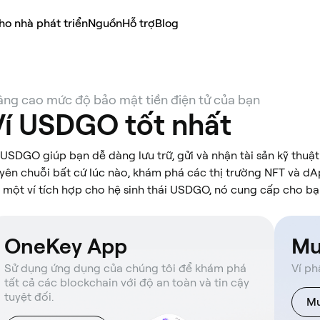
ho nhà phát triển
Nguồn
Hỗ trợ
Blog
ng cao mức độ bảo mật tiền điện tử của bạn
Ví USDGO tốt nhất
 USDGO giúp bạn dễ dàng lưu trữ, gửi và nhận tài sản kỹ thuật
yên chuỗi bất cứ lúc nào, khám phá các thị trường NFT và dA
 một ví tích hợp cho hệ sinh thái USDGO, nó cung cấp cho bạ
OneKey App
Mu
Sử dụng ứng dụng của chúng tôi để khám phá
Ví ph
tất cả các blockchain với độ an toàn và tin cậy
tuyệt đối.
Mu