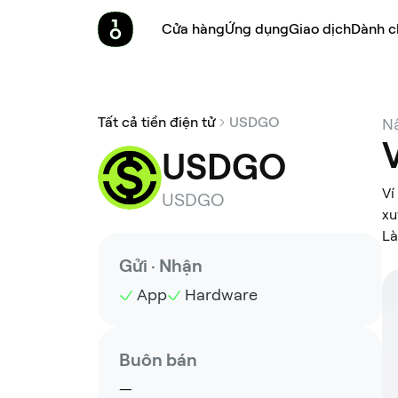
Cửa hàng
Ứng dụng
Giao dịch
Dành c
Tất cả tiền điện tử
USDGO
Nâ
USDGO
Ví
USDGO
xu
Là
Gửi · Nhận
App
Hardware
Buôn bán
—