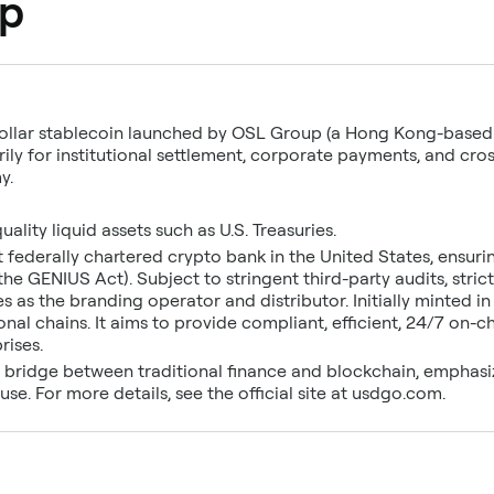
ặp
ollar stablecoin launched by OSL Group (a Hong Kong-based d
rily for institutional settlement, corporate payments, and cros
y.
quality liquid assets such as U.S. Treasuries.
st federally chartered crypto bank in the United States, ensur
he GENIUS Act). Subject to stringent third-party audits, str
s the branding operator and distributor. Initially minted in
nal chains. It aims to provide compliant, efficient, 24/7 on-ch
rises.
 bridge between traditional finance and blockchain, emphasizin
se. For more details, see the official site at usdgo.com.