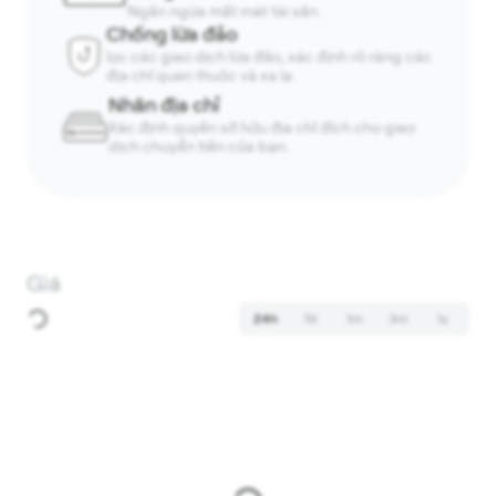
Ngăn ngừa mất mát tài sản.
Chống lừa đảo
lọc các giao dịch lừa đảo, xác định rõ ràng các
địa chỉ quen thuộc và xa lạ.
Nhãn địa chỉ
Xác định quyền sở hữu địa chỉ đích cho giao
dịch chuyển tiền của bạn.
Giá
24h
7d
1m
3m
1y