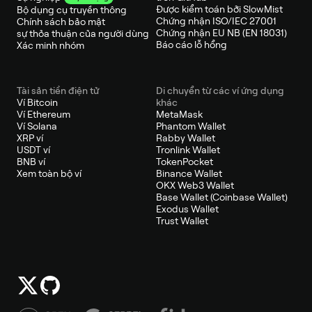
Được kiểm toán bởi SlowMist
Bộ dụng cụ truyền thông
Chứng nhận ISO/IEC 27001
Chính sách bảo mật
Chứng nhận EU NB (EN 18031)
sự thỏa thuận của người dùng
Báo cáo lỗ hổng
Xác minh nhóm
Tài sản tiền điện tử
Di chuyển từ các ví ứng dụng
Ví Bitcoin
khác
Ví Ethereum
MetaMask
Ví Solana
Phantom Wallet
XRP ví
Rabby Wallet
USDT ví
Tronlink Wallet
BNB ví
TokenPocket
Xem toàn bộ ví
Binance Wallet
OKX Web3 Wallet
Base Wallet (Coinbase Wallet)
Exodus Wallet
Trust Wallet