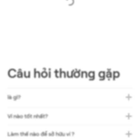
Câu hỏi thường gặp
là gì?
Ví nào tốt nhất?
Làm thế nào để sở hữu ví ?