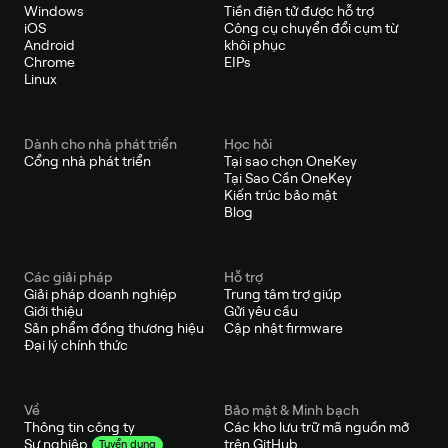
Windows
Tiền điện tử được hỗ trợ
iOS
Công cụ chuyển đổi cụm từ
Android
khôi phục
Chrome
EIPs
Linux
Dành cho nhà phát triển
Học hỏi
Cổng nhà phát triển
Tại sao chọn OneKey
Tại Sao Cần OneKey
Kiến trúc bảo mật
Blog
Các giải pháp
Hỗ trợ
Giải pháp doanh nghiệp
Trung tâm trợ giúp
Giới thiệu
Gửi yêu cầu
Sản phẩm đồng thương hiệu
Cập nhật firmware
Đại lý chính thức
Về
Bảo mật & Minh bạch
Thông tin công ty
Các kho lưu trữ mã nguồn mở
trên GitHub
Sự nghiệp
Tuyển dụng