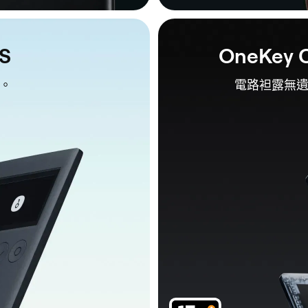
1S
OneKey C
。
電路袒露無