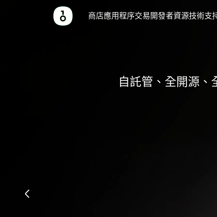
為
安
為
OneKey
數
OneKey
了
OneKey：
商店
應用程序
交易
開發者
資源
技術支
什
全
你
Pro
千
產
解
硬
麼
硬
的
宣
種
品
有
選
體，
社
傳
支
OneKe
件
關
擇
守
區
片
援
OneKey
護
準
的
OneKey
錢
自託管、全開源、全鏈
電路
硬
軟
備
加
的
包
體
體。
最
密
更
錢
棒
貨
與
包？
的
幣
多
禮
信
加
物。
息
密
DeFi