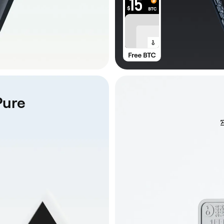
Pure
。