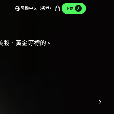
繁體中文（香港）
下載
Only 版
o、美股、黃金等標的。
美學。