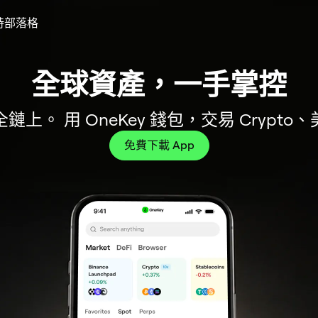
全
OneKey
OneKey
OneKey
下
下
啟
持
部落格
球
Classic
Classic
Pro
載
載
動
資
1S
1S
OneKey
瀏
Web
y Classic 1S Pure • BTC-
OneKey Classic 1S Pure
下載 OneKey 應用程式
全球資產，一手掌控
啟動 Web 應用程式
下載瀏覽器擴充
OneKey Pro
產，
Pure
Pure
應
覽
應
一
•
用
器
用
上。 用 OneKey 錢包，交易 Crypt
袒露無遺，無需電池，無所隱藏，純粹工業
將 OneKey 連接到您喜歡的任何 dApp。
無電池，專為 HODL 打造。
終極一體式加密錢包。
即插即用，無需下載。
安全。迅捷。
手
BTC-
程
擴
程
史上最先進的冷錢包
了解更多
了解更多
免費下載 App
下載
下載
啟動
購買
購買
掌
Only
式
充
式
了解更多
購買
控
版