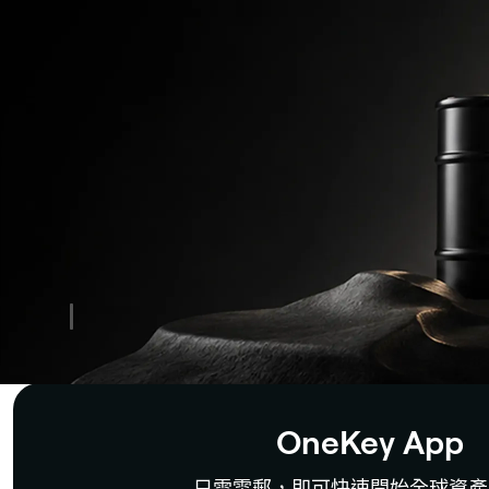
錢
包
|
加
密
安
全
OneKey App
只需電郵，即可快速開始全球資產