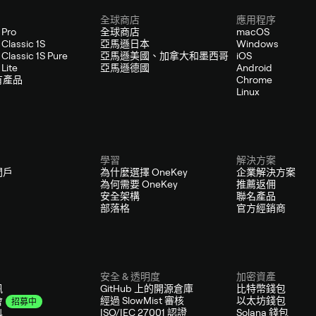
全球商店
應用程序
 Pro
全球商店
macOS
Classic 1S
亞馬遜日本
Windows
Classic 1S Pure
亞馬遜美國、加拿大和墨西哥
iOS
Lite
亞馬遜德國
Android
有產品
Chrome
Linux
學習
解決方案
門戶
為什麼選擇 OneKey
企業解決方案
為何需要 OneKey
推薦返佣
安全架構
聯名產品
部落格
官方經銷商
安全 & 透明度
加密資產
訊
GitHub 上的開源倉庫
比特幣錢包
經過 SlowMist 審核
以太坊錢包
會
招募中
ISO/IEC 27001 認證
Solana 錢包
料