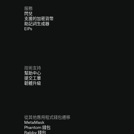
服務
閃兌
支援的加密貨幣
助記詞生成器
EIPs
技術支持
幫助中心
提交工單
韌體升級
從其他應用程式錢包遷移
MetaMask
Phantom 錢包
Rabby 錢包