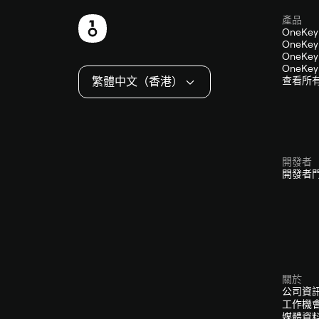
產品
頁
OneKey
OneKey 
尾
OneKey 
OneKey 
繁體中文（香港）
查看所
開發者
開發者
關於
公司資
工作機
媒體資