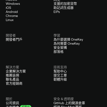
Windows
支援的加密貨幣
iOS
助記詞生成器
Android
EIPs
Chrome
Linux
開發者
學習
開發者門戶
為什麼選擇 OneKey
為何需要 OneKey
安全架構
部落格
解決方案
技術支持
企業解決方案
幫助中心
推薦返佣
提交工單
聯名產品
韌體升級
官方經銷商
關於
安全 & 透明度
公司資訊
GitHub 上的開源倉庫