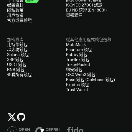
經過 SlowMist 審核
工作機會
招募中
ISO/IEC 27001 認證
媒體資料
EU NB 認證 (EN 18031)
隱私政策
舉報漏洞
用戶協議
官方成員驗證
加密資產
從其他應用程式錢包遷移
比特幣錢包
MetaMask
以太坊錢包
Phantom 錢包
Solana 錢包
Rabby 錢包
XRP 錢包
Tronlink 錢包
USDT 錢包
TokenPocket
BNB 錢包
幣安錢包
查看所有錢包
OKX Web3 錢包
Base 錢包 (Coinbase 錢包)
Exodus 錢包
Trust Wallet