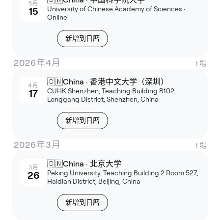
5月
University of Chinese Academy of Sciences ·
15
Online
新增到日曆
2026年4月
1
場
🇨🇳
China · 香港中文大学（深圳）
4月
CUHK Shenzhen, Teaching Building B102,
17
Longgang District, Shenzhen, China
新增到日曆
2026年3月
1
場
🇨🇳
China · 北京大学
3月
Peking University, Teaching Building 2 Room 527,
26
Haidian District, Beijing, China
新增到日曆