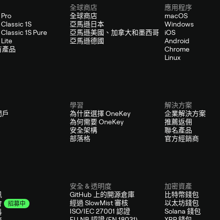
全球商店
應用程序
 Pro
全球商店
macOS
Classic 1S
亞馬遜日本
Windows
Classic 1S Pure
亞馬遜美國、加拿大和墨西哥
iOS
Lite
亞馬遜德國
Android
有產品
Chrome
Linux
學習
解決方案
門戶
為什麼選擇 OneKey
企業解決方案
為何需要 OneKey
推薦返佣
安全架構
聯名產品
部落格
官方經銷商
安全 & 透明度
加密資產
訊
GitHub 上的開源倉庫
比特幣錢包
經過 SlowMist 審核
以太坊錢包
會
招募中
ISO/IEC 27001 認證
Solana 錢包
料
EU NB 認證 (EN 18031)
XRP 錢包