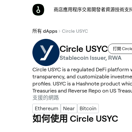
商店
應用程序
交易
開發者
資源
技術支
所有 dApps
Circle USYC
Circle USYC
打開 Circl
Stablecoin Issuer, RWA
Circle USYC is a regulated DeFi platform
transparency, and customizable investmen
profiles. USYC is a Hashnote product whi
Treasuries and Reverse Repo on US Treasu
支援的網路
Ethereum
Near
Bitcoin
如何使用 Circle USYC