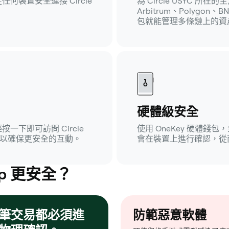
裝置安全連接 Circle
為 Circle USYC 
Arbitrum、Polygon、
包就能管理多條鏈上的資
硬體級安全
按一下即可訪問 Circle
使用 OneKey 硬體
，以確保更安全的互動。
會在裝置上進行確認，從
p 更安全？
筆交易都必須進
防範惡意軟體