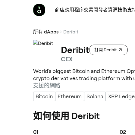
商店
應用程序
交易
開發者
資源
技術支
所有 dApps
Deribit
Deribit
打開 Deribit
CEX
World's biggest Bitcoin and Ethereum O
crypto derivatives trading platform with 
支援的網路
Bitcoin
Ethereum
Solana
XRP Ledge
如何使用 Deribit
0
1
0
2