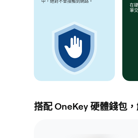
中，絕對不會接觸到網路。
在
筆
搭配 OneKey 硬體錢