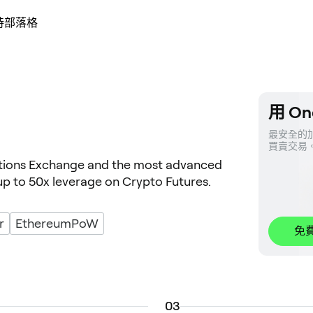
持
部落格
用 On
最安全的加
買賣交易
ptions Exchange and the most advanced
up to 50x leverage on Crypto Futures.
r
EthereumPoW
免
0
3