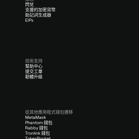
閃兌
支援的加密貨幣
助記詞生成器
EIPs
技術支持
幫助中心
提交工單
韌體升級
從其他應用程式錢包遷移
MetaMask
Phantom 錢包
Rabby 錢包
Tronlink 錢包
TokenPocket