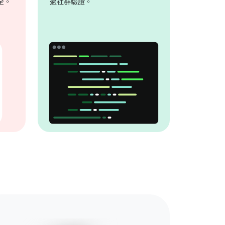
全。
過社群驗證。