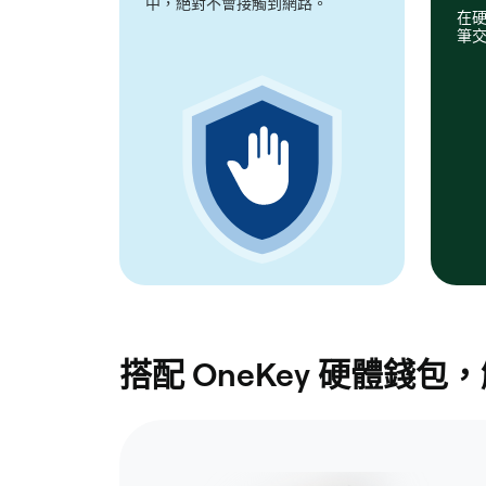
中，絕對不會接觸到網路。
在
筆
搭配 OneKey 硬體錢