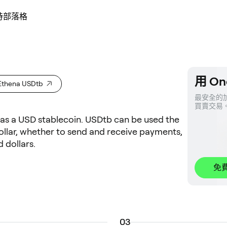
持
部落格
用 On
thena USDtb
最安全的加
買賣交易
n as a USD stablecoin. USDtb can be used the
llar, whether to send and receive payments,
 dollars.
免
0
3