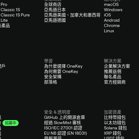
 Pro
全球商店
macOS
Classic 1S
亞馬遜日本
Windows
Classic 1S Pure
亞馬遜美國、加拿大和墨西哥
iOS
Lite
亞馬遜德國
Android
有產品
Chrome
Linux
學習
解決方案
門戶
為什麼選擇 OneKey
企業解決方案
為何需要 OneKey
推薦返佣
安全架構
聯名產品
部落格
官方經銷商
安全 & 透明度
加密資產
訊
GitHub 上的開源倉庫
比特幣錢包
經過 SlowMist 審核
以太坊錢包
會
招募中
ISO/IEC 27001 認證
Solana 錢包
料
EU NB 認證 (EN 18031)
XRP 錢包
策
舉報漏洞
USDT 錢包