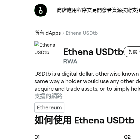
商店
應用程序
交易
開發者
資源
技術支
所有 dApps
Ethena USDtb
Ethena USDtb
打開 E
RWA
USDtb is a digital dollar, otherwise know
same way a holder would use any other do
acquire and trade assets, or to simply hold
支援的網路
Ethereum
如何使用 Ethena USDtb
0
1
0
2