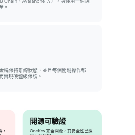
BNB Chain、Avalanche 等），讓你用一個錢
產。
錢包，金鑰保持離線狀態，並且每個關鍵操作都
而實現硬體級保護。
開源可驗證
毒，
OneKey 完全開源，其安全性已經