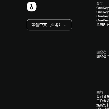
產品
頁
OneKey
OneKey 
尾
OneKey 
OneKey 
繁體中文（香港）
查看所
開發者
開發者
關於
公司資
工作機
媒體資