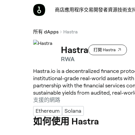
商店
應用程序
交易
開發者
資源
技術支
所有 dApps
Hastra
Hastra
打開 Hastra
RWA
Hastra.io is a decentralized finance prot
institutional-grade real-world assets wit
partnership with the financial services c
sustainable yields from audited, real-wor
支援的網路
Ethereum
Solana
如何使用 Hastra