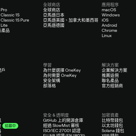
全球商店
應用程序
 Pro
全球商店
macOS
Classic 1S
亞馬遜日本
Windows
Classic 1S Pure
亞馬遜美國、加拿大和墨西哥
iOS
Lite
亞馬遜德國
Android
有產品
Chrome
Linux
學習
解決方案
門戶
為什麼選擇 OneKey
企業解決方案
為何需要 OneKey
推薦返佣
安全架構
聯名產品
部落格
官方經銷商
安全 & 透明度
加密資產
訊
GitHub 上的開源倉庫
比特幣錢包
經過 SlowMist 審核
以太坊錢包
會
招募中
ISO/IEC 27001 認證
Solana 錢包
料
EU NB 認證 (EN 18031)
XRP 錢包