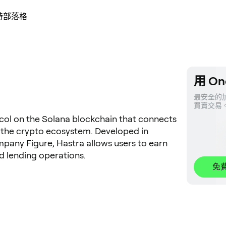
持
部落格
用 On
最安全的加
買賣交易
ocol on the Solana blockchain that connects
h the crypto ecosystem. Developed in
ompany Figure, Hastra allows users to earn
ld lending operations.
免