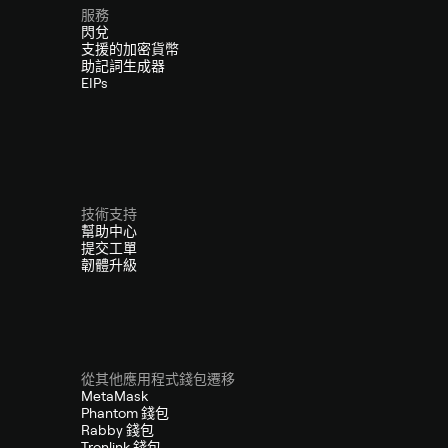
服務
閃兌
支援的加密貨幣
助記詞生成器
EIPs
技術支持
幫助中心
提交工單
韌體升級
從其他應用程式錢包遷移
MetaMask
Phantom 錢包
Rabby 錢包
Tronlink 錢包