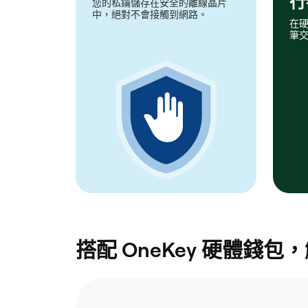
行
您的私鑰儲存在安全的離線晶片
中，絕對不會接觸到網路。
在
筆
搭配 OneKey 硬體錢