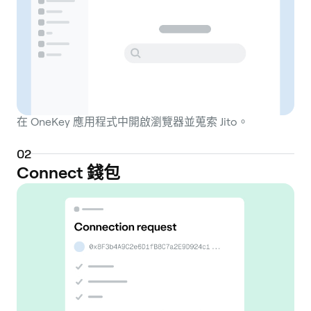
generating strategies while continuing to
earn staking returns. A core differentiator
for Jito is its mechanism for capturing and
redistributing MEV. The protocol provides a
specialized open-source validator client for
Solana node operators. Validators running
在 OneKey 應用程式中開啟瀏覽器並蒐索 Jito。
this client can earn revenue from MEV
opportunities, such as arbitrage and
0
2
liquidations, that occur within the blocks
Connect 錢包
they produce. This captured MEV revenue
is then passed back to the Jito stake pool,
providing an additional layer of rewards for
all JitoSOL holders on top of standard
staking inflation. This process is facilitated
by the Jito Block Engine, which creates a
more transparent and efficient auction
system for blockspace, mitigating the