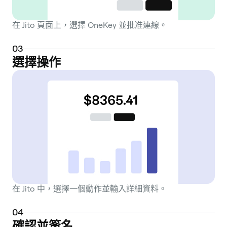
negative effects of spam and front-running
on the network. By combining
在 Jito 頁面上，選擇 OneKey 並批准連線。
conventional staking rewards with MEV-
based yield, Jito aims to offer a competitive
0
3
Annual Percentage Yield (APY) for SOL
選擇操作
stakers. The protocol is governed by the
Jito DAO (Decentralized Autonomous
Organization), which uses the JTO token for
governance. Holders of the JTO token can
vote on key parameters and strategic
decisions, such as managing the stake pool
delegation strategy, setting fees, and
steering the ongoing development of the
Jito Network's infrastructure.
在 Jito 中，選擇一個動作並輸入詳細資料。
0
4
確認並簽名