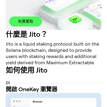
免費獲取
什麼是 Jito？
Jito is a liquid staking protocol built on the
Solana blockchain, designed to provide
users with staking rewards and additional
yield derived from Maximum Extractable
如何使用 Jito
Value (MEV). When users stake their SOL
tokens with the Jito protocol, they receive
JitoSOL, a liquid staking token (LST). This
0
1
JitoSOL token represents their staked SOL
開啟 OneKey 瀏覽器
plus accrued rewards, and it can be freely
used across the Solana DeFi ecosystem,
allowing users to pursue other yield-