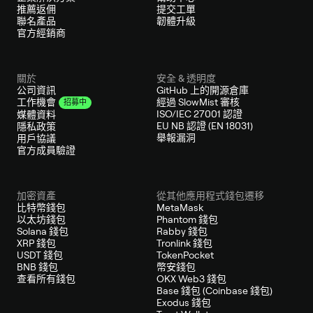
推薦返佣
提交工單
聯名產品
韌體升級
官方經銷商
關於
安全 & 透明度
公司資訊
GitHub 上的開源倉庫
經過 SlowMist 審核
工作機會
招募中
ISO/IEC 27001 認證
媒體資料
EU NB 認證 (EN 18031)
隱私政策
舉報漏洞
用戶協議
官方成員驗證
加密資產
從其他應用程式錢包遷移
比特幣錢包
MetaMask
以太坊錢包
Phantom 錢包
Solana 錢包
Rabby 錢包
XRP 錢包
Tronlink 錢包
USDT 錢包
TokenPocket
BNB 錢包
幣安錢包
查看所有錢包
OKX Web3 錢包
Base 錢包 (Coinbase 錢包)
Exodus 錢包