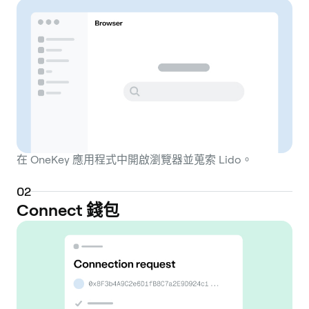
users can stake any amount of ETH and in
return receive a tokenized version of their
staked position, known as stETH (staked
Ether), on a 1:1 basis. The core function of
Lido is to provide liquidity for staked assets.
While native staked ETH is locked and
inaccessible, stETH is a liquid token that
can be traded, used as collateral for loans,
or deployed in various other decentralized
在 OneKey 應用程式中開啟瀏覽器並蒐索 Lido。
finance (DeFi) protocols to earn additional
yield. This process enhances capital
0
2
efficiency, as users can earn staking
Connect 錢包
rewards while simultaneously participating
in the broader DeFi ecosystem. The stETH
token balance automatically rebases daily,
increasing to reflect the staking rewards
earned by the protocol. Lido operates by
pooling user deposits and delegating them