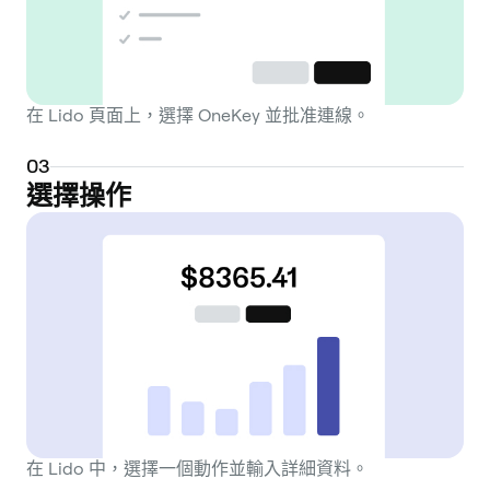
to a set of professional and vetted node
operators. This distributed approach helps
to decentralize the network validation
process. The protocol is governed by the
在 Lido 頁面上，選擇 OneKey 並批准連線。
Lido DAO (Decentralized Autonomous
Organization), where holders of the LDO
0
3
token can vote on key decisions, such as
選擇操作
managing node operators and setting
protocol fees. Following the Ethereum
Shapella upgrade, a withdrawal mechanism
was enabled, allowing users to unstake and
redeem their stETH for ETH through the
protocol. Beyond Ethereum, Lido has
extended its liquid staking services to other
PoS networks like Polygon (MATIC) and
Solana (SOL). As with any DeFi protocol,
在 Lido 中，選擇一個動作並輸入詳細資料。
users should be aware of inherent risks,