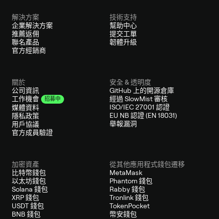
解決方案
技術支持
企業解決方案
幫助中心
推薦返佣
提交工單
聯名產品
韌體升級
官方經銷商
關於
安全 & 透明度
公司資訊
GitHub 上的開源倉庫
經過 SlowMist 審核
工作機會
招募中
ISO/IEC 27001 認證
媒體資料
EU NB 認證 (EN 18031)
隱私政策
舉報漏洞
用戶協議
官方成員驗證
加密資產
從其他應用程式錢包遷移
比特幣錢包
MetaMask
以太坊錢包
Phantom 錢包
Solana 錢包
Rabby 錢包
XRP 錢包
Tronlink 錢包
USDT 錢包
TokenPocket
BNB 錢包
幣安錢包