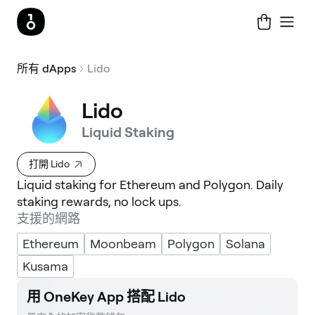
所有 dApps
Lido
Lido
Liquid Staking
打開 Lido
Liquid staking for Ethereum and Polygon. Daily
staking rewards, no lock ups.
支援的網路
Ethereum
Moonbeam
Polygon
Solana
Kusama
用 OneKey App 搭配 Lido