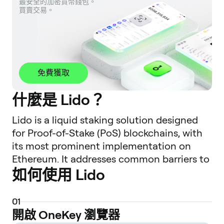
最安全的加密貨幣錢包。 

買賣交易。
免費獲取
什麼是 Lido？
Lido is a liquid staking solution designed
for Proof-of-Stake (PoS) blockchains, with
its most prominent implementation on
Ethereum. It addresses common barriers to
如何使用 Lido
native staking, such as high minimum
capital requirements (e.g., 32 ETH for a solo
validator), technical complexity, and the
0
1
illiquidity of staked assets. By using Lido,
開啟 OneKey 瀏覽器