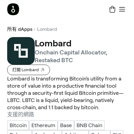
所有 dApps
Lombard
Lombard
Onchain Capital Allocator,
Restaked BTC
打開 Lombard
Lombard is transforming Bitcoin's utility from a
store of value into a productive financial tool
through a security-first liquid Bitcoin primitive—
LBTC. LBTC is a liquid, yield-bearing, natively
cross-chain, and 1:1 backed by bitcoin.
支援的網路
Bitcoin
Ethereum
Base
BNB Chain