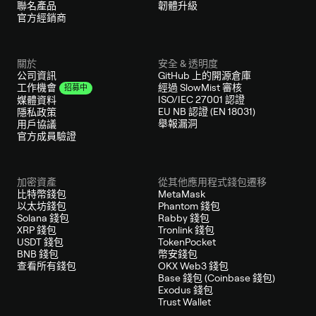
聯名產品
韌體升級
官方經銷商
關於
安全 & 透明度
公司資訊
GitHub 上的開源倉庫
經過 SlowMist 審核
工作機會
招募中
ISO/IEC 27001 認證
媒體資料
EU NB 認證 (EN 18031)
隱私政策
舉報漏洞
用戶協議
官方成員驗證
加密資產
從其他應用程式錢包遷移
比特幣錢包
MetaMask
以太坊錢包
Phantom 錢包
Solana 錢包
Rabby 錢包
XRP 錢包
Tronlink 錢包
USDT 錢包
TokenPocket
BNB 錢包
幣安錢包
查看所有錢包
OKX Web3 錢包
Base 錢包 (Coinbase 錢包)
Exodus 錢包
Trust Wallet