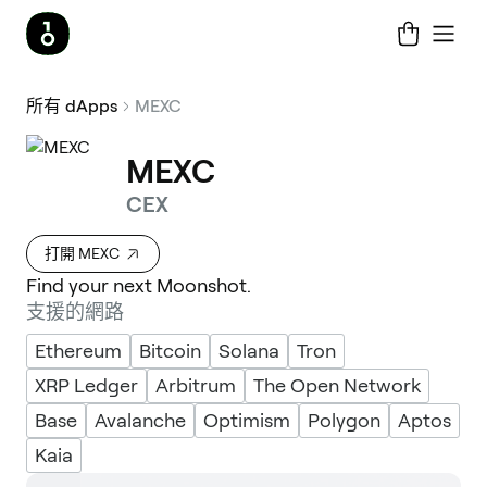
所有 dApps
MEXC
MEXC
CEX
打開 MEXC
Find your next Moonshot.
支援的網路
Ethereum
Bitcoin
Solana
Tron
XRP Ledger
Arbitrum
The Open Network
Base
Avalanche
Optimism
Polygon
Aptos
Kaia