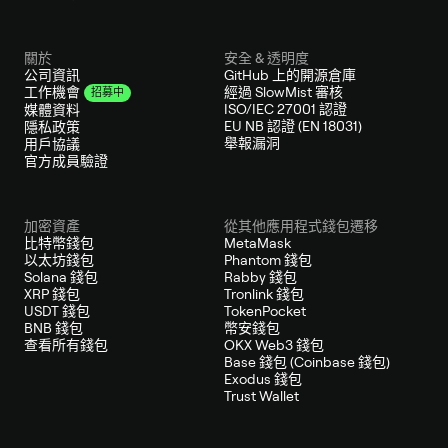
關於
安全 & 透明度
公司資訊
GitHub 上的開源倉庫
經過 SlowMist 審核
工作機會
招募中
ISO/IEC 27001 認證
媒體資料
EU NB 認證 (EN 18031)
隱私政策
舉報漏洞
用戶協議
官方成員驗證
加密資產
從其他應用程式錢包遷移
比特幣錢包
MetaMask
以太坊錢包
Phantom 錢包
Solana 錢包
Rabby 錢包
XRP 錢包
Tronlink 錢包
USDT 錢包
TokenPocket
BNB 錢包
幣安錢包
查看所有錢包
OKX Web3 錢包
Base 錢包 (Coinbase 錢包)
Exodus 錢包
Trust Wallet