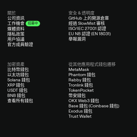
關於
安全 & 透明度
公司資訊
GitHub 上的開源倉庫
經過 SlowMist 審核
工作機會
招募中
ISO/IEC 27001 認證
媒體資料
EU NB 認證 (EN 18031)
隱私政策
舉報漏洞
用戶協議
官方成員驗證
加密資產
從其他應用程式錢包遷移
比特幣錢包
MetaMask
以太坊錢包
Phantom 錢包
Solana 錢包
Rabby 錢包
XRP 錢包
Tronlink 錢包
USDT 錢包
TokenPocket
BNB 錢包
幣安錢包
查看所有錢包
OKX Web3 錢包
Base 錢包 (Coinbase 錢包)
Exodus 錢包
Trust Wallet