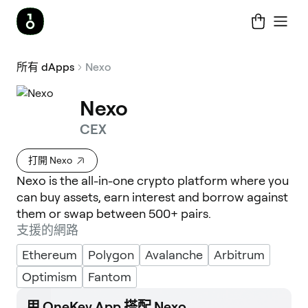
所有 dApps
Nexo
Nexo
CEX
打開 Nexo
Nexo is the all-in-one crypto platform where you
can buy assets, earn interest and borrow against
them or swap between 500+ pairs.
支援的網路
Ethereum
Polygon
Avalanche
Arbitrum
Optimism
Fantom
用 OneKey App 搭配 Nexo