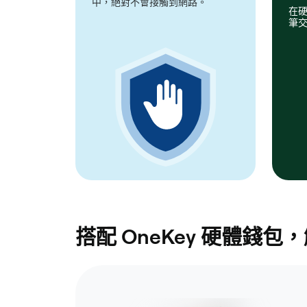
中，絕對不會接觸到網路。
在
筆
搭配 OneKey 硬體錢