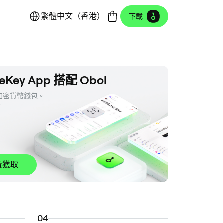
繁體中文（香港）
下載
eKey App 搭配 Obol
密貨幣錢包。 

。
費獲取
0
4