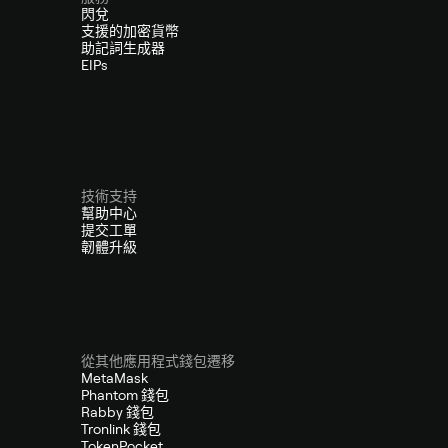
閃兌
支援的加密貨幣
助記詞生成器
EIPs
技術支持
幫助中心
提交工單
韌體升級
從其他應用程式錢包遷移
MetaMask
Phantom 錢包
Rabby 錢包
Tronlink 錢包
TokenPocket