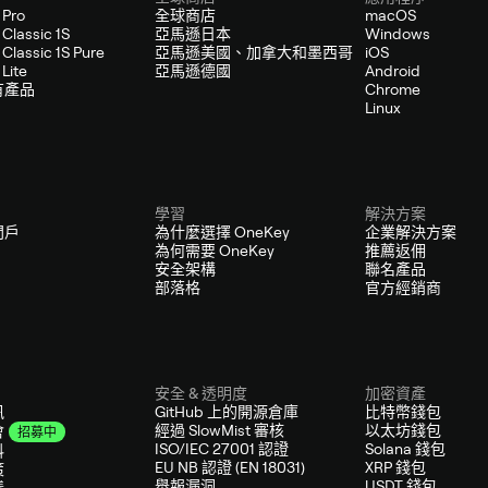
 Pro
全球商店
macOS
Classic 1S
亞馬遜日本
Windows
Classic 1S Pure
亞馬遜美國、加拿大和墨西哥
iOS
Lite
亞馬遜德國
Android
有產品
Chrome
Linux
學習
解決方案
門戶
為什麼選擇 OneKey
企業解決方案
為何需要 OneKey
推薦返佣
安全架構
聯名產品
部落格
官方經銷商
安全 & 透明度
加密資產
訊
GitHub 上的開源倉庫
比特幣錢包
經過 SlowMist 審核
以太坊錢包
會
招募中
ISO/IEC 27001 認證
Solana 錢包
料
EU NB 認證 (EN 18031)
XRP 錢包
策
舉報漏洞
USDT 錢包