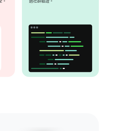
全。
過社群驗證。