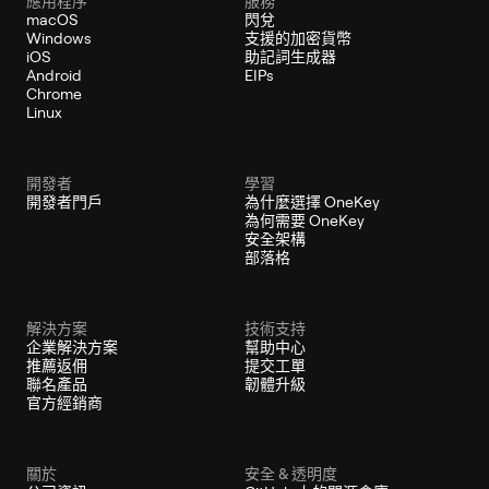
應用程序
服務
macOS
閃兌
Windows
支援的加密貨幣
iOS
助記詞生成器
Android
EIPs
Chrome
Linux
開發者
學習
開發者門戶
為什麼選擇 OneKey
為何需要 OneKey
安全架構
部落格
解決方案
技術支持
企業解決方案
幫助中心
推薦返佣
提交工單
聯名產品
韌體升級
官方經銷商
關於
安全 & 透明度