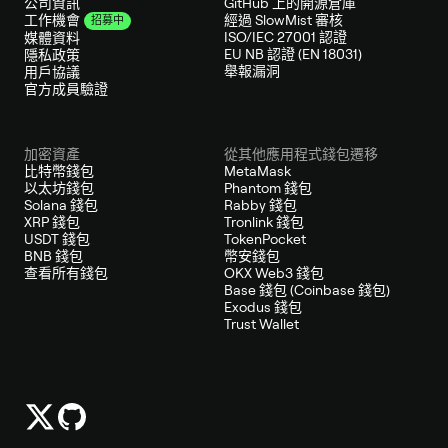
公司資訊
GitHub 上的開源倉庫
經過 SlowMist 審核
工作機會
招募中
ISO/IEC 27001 認證
媒體資料
EU NB 認證 (EN 18031)
隱私政策
舉報漏洞
用戶協議
官方成員驗證
加密資產
從其他應用程式錢包遷移
比特幣錢包
MetaMask
以太坊錢包
Phantom 錢包
Solana 錢包
Rabby 錢包
XRP 錢包
Tronlink 錢包
USDT 錢包
TokenPocket
BNB 錢包
幣安錢包
查看所有錢包
OKX Web3 錢包
Base 錢包 (Coinbase 錢包)
Exodus 錢包
Trust Wallet