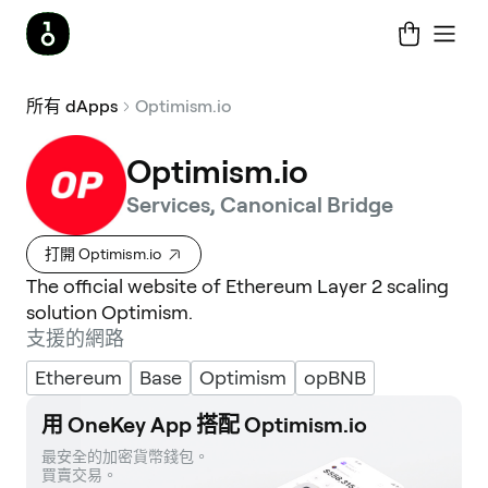
所有 dApps
Optimism.io
Optimism.io
Services, Canonical Bridge
打開 Optimism.io
The official website of Ethereum Layer 2 scaling
solution Optimism.
支援的網路
Ethereum
Base
Optimism
opBNB
用 OneKey App 搭配 Optimism.io
最安全的加密貨幣錢包。 

買賣交易。