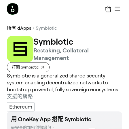
所有 dApps
Symbiotic
Symbiotic
Restaking, Collateral
Management
打開 Symbiotic
Symbiotic is a generalized shared security
system enabling decentralized networks to
bootstrap powerful, fully sovereign ecosystems.
支援的網路
Ethereum
用 OneKey App 搭配 Symbiotic
最安全的加密貨幣錢包。 
