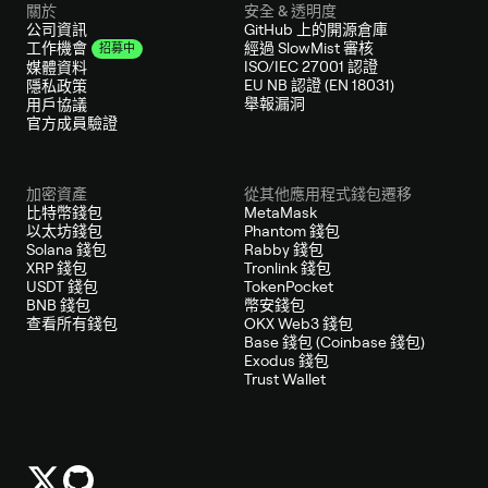
關於
安全 & 透明度
公司資訊
GitHub 上的開源倉庫
經過 SlowMist 審核
工作機會
招募中
ISO/IEC 27001 認證
媒體資料
EU NB 認證 (EN 18031)
隱私政策
舉報漏洞
用戶協議
官方成員驗證
加密資產
從其他應用程式錢包遷移
比特幣錢包
MetaMask
以太坊錢包
Phantom 錢包
Solana 錢包
Rabby 錢包
XRP 錢包
Tronlink 錢包
USDT 錢包
TokenPocket
BNB 錢包
幣安錢包
查看所有錢包
OKX Web3 錢包
Base 錢包 (Coinbase 錢包)
Exodus 錢包
Trust Wallet