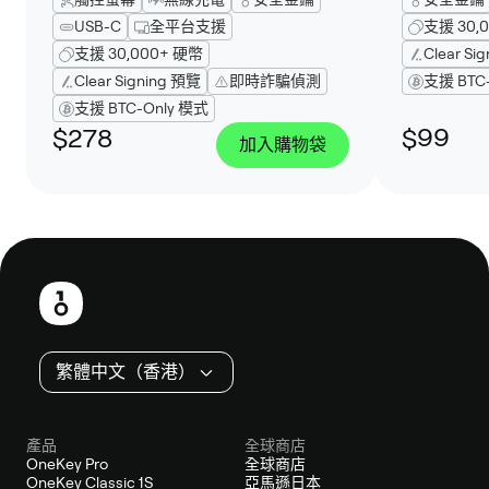
USB-C
全平台支援
支援 30,
支援 30,000+ 硬幣
Clear Si
Clear Signing 預覽
即時詐騙偵測
支援 BTC
支援 BTC-Only 模式
$278
$99
加入購物袋
頁
尾
繁體中文（香港）
產品
全球商店
OneKey Pro
全球商店
OneKey Classic 1S
亞馬遜日本