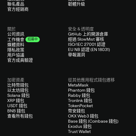
聯名產品
韌體升級
官方經銷商
關於
安全 & 透明度
公司資訊
GitHub 上的開源倉庫
經過 SlowMist 審核
工作機會
招募中
ISO/IEC 27001 認證
媒體資料
EU NB 認證 (EN 18031)
隱私政策
舉報漏洞
用戶協議
官方成員驗證
加密資產
從其他應用程式錢包遷移
比特幣錢包
MetaMask
以太坊錢包
Phantom 錢包
Solana 錢包
Rabby 錢包
XRP 錢包
Tronlink 錢包
USDT 錢包
TokenPocket
BNB 錢包
幣安錢包
查看所有錢包
OKX Web3 錢包
Base 錢包 (Coinbase 錢包)
Exodus 錢包
Trust Wallet