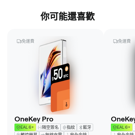
你可能還喜歡
免運費
免運費
OneKey Pro
OneKey
EAL 6+
隔空簽名
指紋
藍牙
EAL 6+
觸控螢幕
無線充電
安全金鑰
安全金鑰