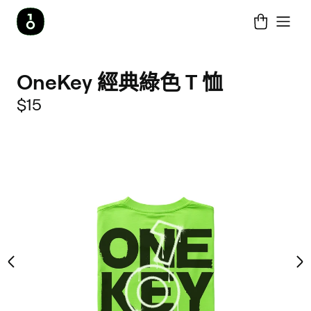
OneKey 經典綠色 T 恤
$15