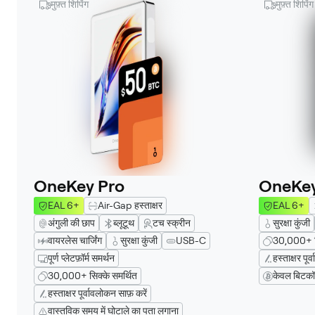
मुफ़्त शिपिंग
मुफ़्त शिपिंग
OneKey Pro
OneKey
EAL 6+
Air-Gap हस्ताक्षर
EAL 6+
अंगुली की छाप
ब्लूटूथ
टच स्क्रीन
सुरक्षा कुंजी
वायरलेस चार्जिंग
सुरक्षा कुंजी
USB-C
30,000+ सि
पूर्ण प्लेटफ़ॉर्म समर्थन
हस्ताक्षर पूर
30,000+ सिक्के समर्थित
केवल बिटकॉ
हस्ताक्षर पूर्वावलोकन साफ़ करें
वास्तविक समय में घोटाले का पता लगाना