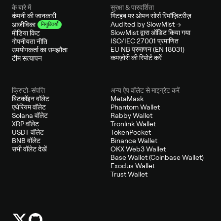
के बारे में
सुरक्षा & पारदर्शिता
कंपनी की जानकारी
गिटहब पर ओपन सोर्स रिपॉज़िटरीज़
Audited by SlowMist →
आजीविका
नियुक्तियाँ
SlowMist द्वारा ऑडिट किया गया
मीडिया किट
ISO/IEC 27001 प्रमाणित
गोपनीयता नीति
EU NB प्रमाणन (EN 18031)
उपयोगकर्ता का समझौता
कमज़ोरी की रिपोर्ट करें
टीम सत्यापन
क्रिप्टो-संपत्ति
अन्य ऐप वॉलेट से माइग्रेट करें
बिटकॉइन वॉलेट
MetaMask
एथेरियम वॉलेट
Phantom Wallet
Solana वॉलेट
Rabby Wallet
XRP वॉलेट
Tronlink Wallet
USDT वॉलेट
TokenPocket
BNB वॉलेट
Binance Wallet
सभी वॉलेट देखें
OKX Web3 Wallet
Base Wallet (Coinbase Wallet)
Exodus Wallet
Trust Wallet