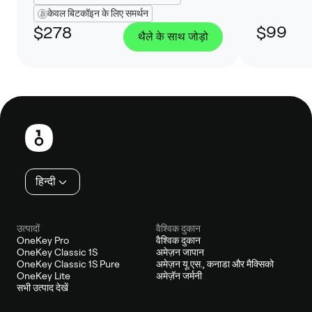
केवल बिटकॉइन के लिए समर्थन
$278
$99
थैले के साथ जोड़ो
फ़ुटबाल
हिन्दी
उत्पादों
वैश्विक दुकान
OneKey Pro
वैश्विक दुकान
OneKey Classic 1S
अमेज़न जापान
OneKey Classic 1S Pure
अमेज़न यू.एस., कनाडा और मैक्सिको
OneKey Lite
अमेज़ॅन जर्मनी
सभी उत्पाद देखें