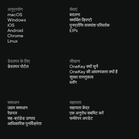
अनुप्रयोग
सेवाएं
macOS
बदलना
Windows
समर्थित क्रिप्टो
iOS
पुनर्प्राप्ति वाक्यांश परिवर्तक
Android
EIPs
Chrome
Linux
डेवलपर के लिए
सीखना
डेवलपर पोर्टल
OneKey क्यों चुनें
OneKey की आवश्यकता क्यों है
सुरक्षा वास्तुकला
ब्लॉग
समाधान
सहायता
उद्यम समाधान
सहायता केंद्र
रेफ़रल
एक अनुरोध सबमिट करें
सह-ब्रांडेड उत्पाद
फर्मवेयर अपडेट
आधिकारिक पुनर्विक्रेता