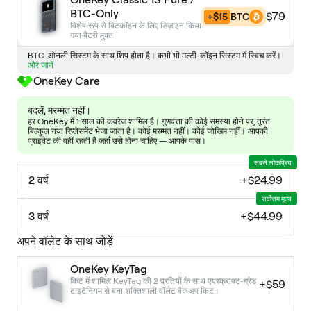
BTC-Only
$79
+$15
BTC
विशेष रूप से बिटकॉइन के लिए डिज़ाइन किया
गया·बैटरी मुक्त
BTC-ओनली सिस्टम के साथ शिप होता है। कभी भी मल्टी-कॉइन सिस्टम में स्विच करें।
और जानें
OneKey Care
बदलें, मरम्मत नहीं।
हर OneKey में 1 साल की कवरेज शामिल है। गुणवत्ता की कोई समस्या होने पर, तुरंत
बिल्कुल नया रिप्लेसमेंट भेजा जाता है। कोई मरम्मत नहीं। कोई जोखिम नहीं। आपकी
प्राइवेट की वहीं रहती है जहाँ उसे होना चाहिए — आपके पास।
सबसे लोकप्रिय
2 वर्ष
+
$24.99
सर्वोत्तम मूल्य
3 वर्ष
+
$44.99
अपने वॉलेट के साथ जोड़ें
OneKey KeyTag
किट में शामिल KeyTag की 2 प्रतियों के साथ एयरक्राफ्ट-ग्रेड
+
$59
टाइटेनियम से बना शक्तिशाली वॉलेट बैकअप किट।