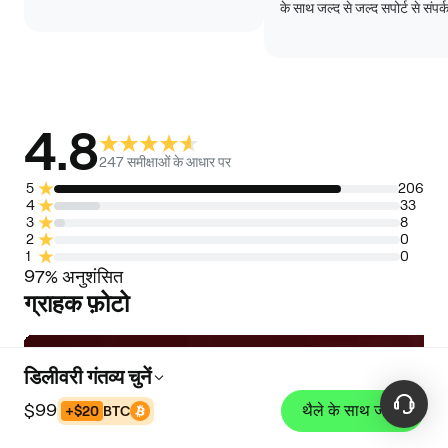
बनने के बाद ट्रैकिंग अपडेट में 24 से 48 
के साथ जल्द से जल्द सपोर्ट से संपर्क
घंटे लग सकते हैं।
शिपमेंट के बाद आमतौर पर बदलाव सं
होते हैं।
4.8
ग्राहक
247 समीक्षाओं के आधार पर
समीक्षा
5
206
4
33
3
8
2
0
1
0
97% अनुशंसित
ग्राहक फ़ोटो
डिलीवरी गंतव्य चुनें
$99
थैले के साथ जोड़ो
+$20
BTC