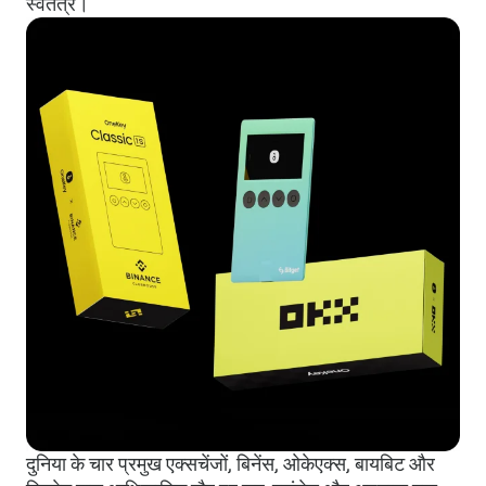
स्वतंत्र।
दुनिया के चार प्रमुख एक्सचेंजों, बिनेंस, ओकेएक्स, बायबिट और