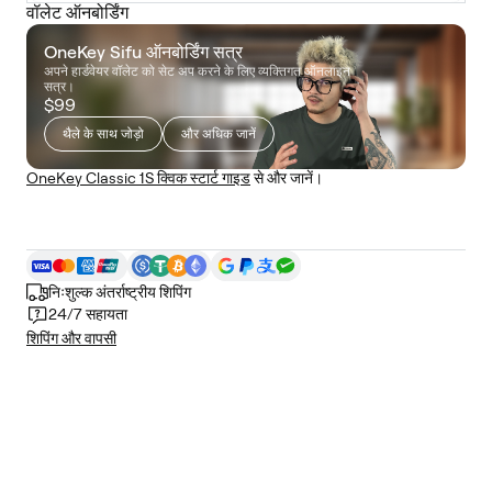
वॉलेट ऑनबोर्डिंग
OneKey Sifu ऑनबोर्डिंग सत्र
अपने हार्डवेयर वॉलेट को सेट अप करने के लिए व्यक्तिगत ऑनलाइन
सत्र।
$99
थैले के साथ जोड़ो
और अधिक जानें
OneKey Classic 1S क्विक स्टार्ट गाइड
से और जानें।
निःशुल्क अंतर्राष्ट्रीय शिपिंग
24/7 सहायता
शिपिंग और वापसी