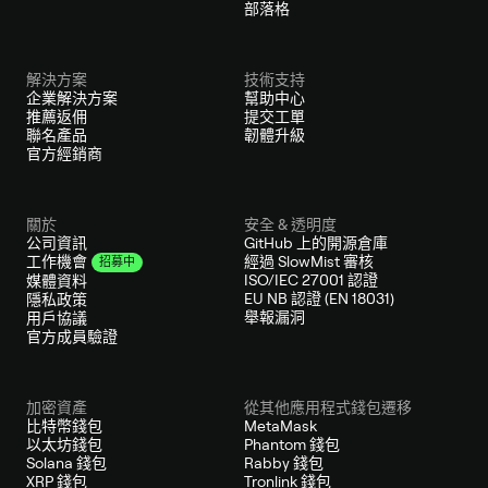
部落格
解決方案
技術支持
企業解決方案
幫助中心
推薦返佣
提交工單
聯名產品
韌體升級
官方經銷商
關於
安全 & 透明度
公司資訊
GitHub 上的開源倉庫
經過 SlowMist 審核
工作機會
招募中
ISO/IEC 27001 認證
媒體資料
EU NB 認證 (EN 18031)
隱私政策
舉報漏洞
用戶協議
官方成員驗證
加密資產
從其他應用程式錢包遷移
比特幣錢包
MetaMask
以太坊錢包
Phantom 錢包
Solana 錢包
Rabby 錢包
XRP 錢包
Tronlink 錢包