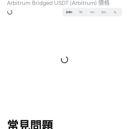
Arbitrum Bridged USDT (Arbitrum) 價格
24h
7d
1m
3m
1y
常見問題