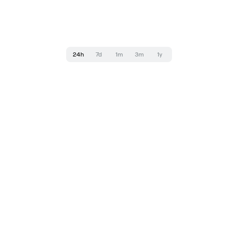
24h
7d
1m
3m
1y