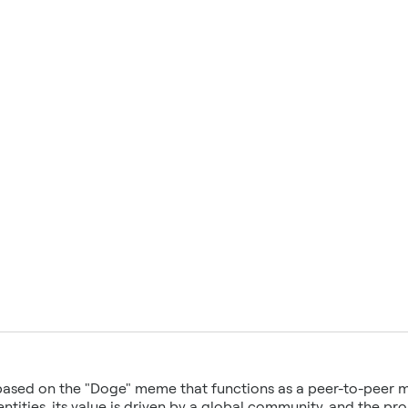
based on the "Doge" meme that functions as a peer-to-peer m
ntities, its value is driven by a global community, and the p