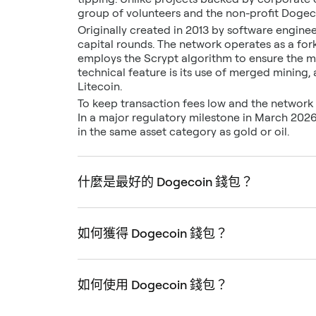
group of volunteers and the non-profit Dogec
Originally created in 2013 by software enginee
capital rounds. The network operates as a fork
employs the Scrypt algorithm to ensure the mi
technical feature is its use of merged mining
Litecoin.
To keep transaction fees low and the network
In a major regulatory milestone in March 2026
in the same asset category as gold or oil.
什麼是最好的 Dogecoin 錢包？
如何獲得 Dogecoin 錢包？
如何使用 Dogecoin 錢包？