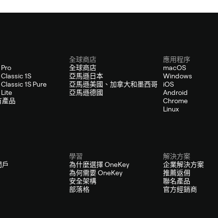
全球商店
應用程序
 Pro
全球商店
macOS
Classic 1S
亞馬遜日本
Windows
Classic 1S Pure
亞馬遜美國、加拿大和墨西哥
iOS
Lite
亞馬遜德國
Android
有產品
Chrome
Linux
學習
解決方案
門戶
為什麼選擇 OneKey
企業解決方案
為何需要 OneKey
推薦返佣
安全架構
聯名產品
部落格
官方經銷商