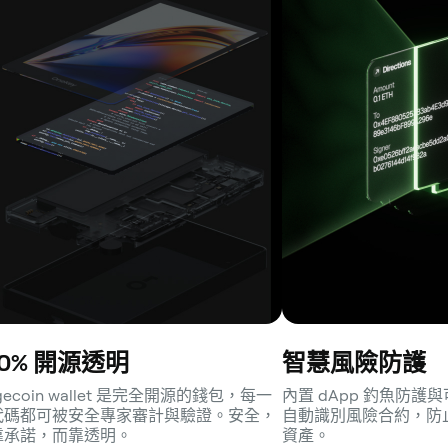
00% 開源透明
智慧風險防護
gecoin wallet 是完全開源的錢包，每一
內置 dApp 釣魚防
代碼都可被安全專家審計與驗證。安全，
自動識別風險合約，防
靠承諾，而靠透明。
資產。