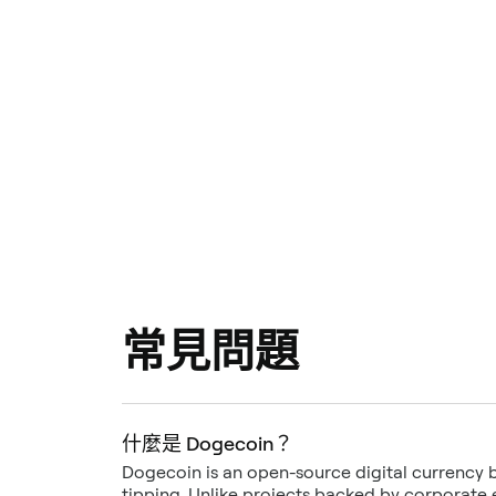
常見問題
什麼是 Dogecoin？
Dogecoin is an open-source digital currency 
tipping. Unlike projects backed by corporate e