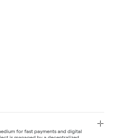
edium for fast payments and digital
roject is managed by a decentralized