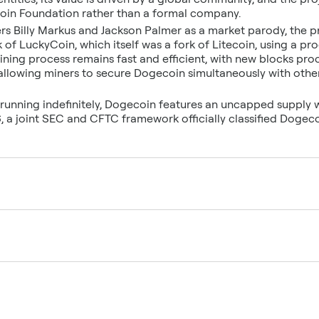
oin Foundation rather than a formal company.
rs Billy Markus and Jackson Palmer as a market parody, the pr
 of LuckyCoin, which itself was a fork of Litecoin, using a p
ning process remains fast and efficient, with new blocks pr
, allowing miners to secure Dogecoin simultaneously with othe
 running indefinitely, Dogecoin features an uncapped supply 
, a joint SEC and CFTC framework officially classified Dogeco