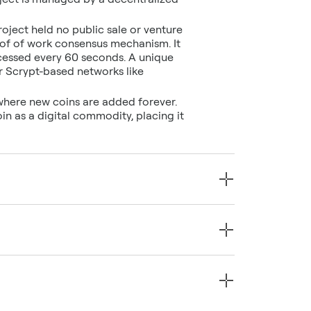
oject held no public sale or venture
roof of work consensus mechanism. It
ocessed every 60 seconds. A unique
r Scrypt-based networks like
where new coins are added forever.
in as a digital commodity, placing it