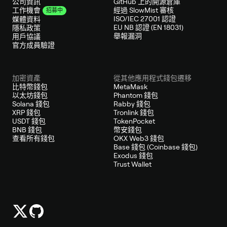
公司資訊
GitHub 上的開源倉庫
經過 SlowMist 審核
工作機會
招募中
ISO/IEC 27001 認證
媒體資料
EU NB 認證 (EN 18031)
隱私政策
舉報漏洞
用戶協議
官方成員驗證
加密資產
從其他應用程式錢包遷移
比特幣錢包
MetaMask
以太坊錢包
Phantom 錢包
Solana 錢包
Rabby 錢包
XRP 錢包
Tronlink 錢包
USDT 錢包
TokenPocket
BNB 錢包
幣安錢包
查看所有錢包
OKX Web3 錢包
Base 錢包 (Coinbase 錢包)
Exodus 錢包
Trust Wallet