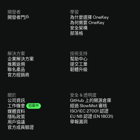
開發者
學習
開發者門戶
為什麼選擇 OneKey
為何需要 OneKey
安全架構
部落格
解決方案
技術支持
企業解決方案
幫助中心
推薦返佣
提交工單
聯名產品
韌體升級
官方經銷商
關於
安全 & 透明度
公司資訊
GitHub 上的開源倉庫
經過 SlowMist 審核
工作機會
招募中
ISO/IEC 27001 認證
媒體資料
EU NB 認證 (EN 18031)
隱私政策
舉報漏洞
用戶協議
官方成員驗證