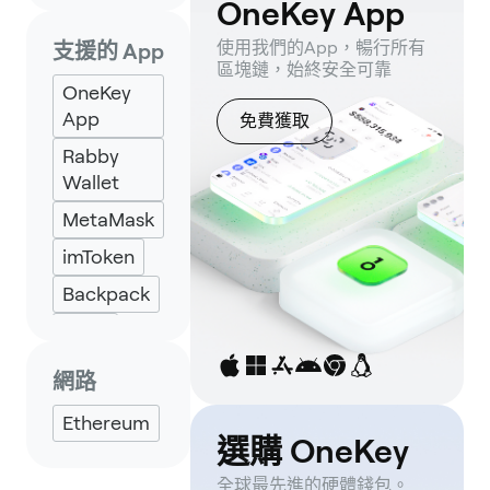
OneKey App
使用我們的App，暢行所有
支援的 App
區塊鏈，始終安全可靠
OneKey
App
免費獲取
Rabby
Wallet
MetaMask
imToken
Backpack
Keplr
Eternl
網路
Ethereum
選購 OneKey
全球最先進的硬體錢包。