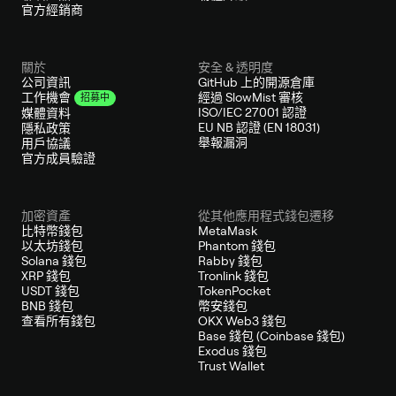
官方經銷商
關於
安全 & 透明度
公司資訊
GitHub 上的開源倉庫
經過 SlowMist 審核
工作機會
招募中
ISO/IEC 27001 認證
媒體資料
EU NB 認證 (EN 18031)
隱私政策
舉報漏洞
用戶協議
官方成員驗證
加密資產
從其他應用程式錢包遷移
比特幣錢包
MetaMask
以太坊錢包
Phantom 錢包
Solana 錢包
Rabby 錢包
XRP 錢包
Tronlink 錢包
USDT 錢包
TokenPocket
BNB 錢包
幣安錢包
查看所有錢包
OKX Web3 錢包
Base 錢包 (Coinbase 錢包)
Exodus 錢包
Trust Wallet